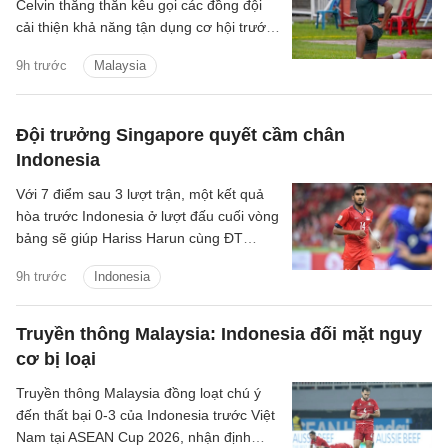
Celvin thẳng thắn kêu gọi các đồng đội
cải thiện khả năng tận dụng cơ hội trước
trận đấu quyết định với Philippines.
9h trước
Malaysia
Đội trưởng Singapore quyết cầm chân
Indonesia
Với 7 điểm sau 3 lượt trận, một kết quả
hòa trước Indonesia ở lượt đấu cuối vòng
bảng sẽ giúp Hariss Harun cùng ĐT
Singapore giành vé đi tiếp.
9h trước
Indonesia
Truyền thông Malaysia: Indonesia đối mặt nguy
cơ bị loại
Truyền thông Malaysia đồng loạt chú ý
đến thất bại 0-3 của Indonesia trước Việt
Nam tại ASEAN Cup 2026, nhận định