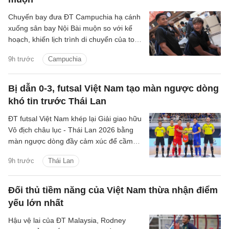
Chuyến bay đưa ĐT Campuchia hạ cánh
xuống sân bay Nội Bài muộn so với kế
hoạch, khiến lịch trình di chuyển của toàn
đội bị kéo dài trước khi về khách sạn nghỉ
9h trước
Campuchia
ngơi.
Bị dẫn 0-3, futsal Việt Nam tạo màn ngược dòng
khó tin trước Thái Lan
ĐT futsal Việt Nam khép lại Giải giao hữu
Vô địch châu lục - Thái Lan 2026 bằng
màn ngược dòng đầy cảm xúc để cầm
hòa chủ nhà 3-3, qua đó duy trì thành
9h trước
Thái Lan
tích bất bại sau 4 trận đấu.
Đối thủ tiềm năng của Việt Nam thừa nhận điểm
yếu lớn nhất
Hậu vệ lai của ĐT Malaysia, Rodney