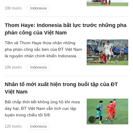
Garuda có thể tiếp tục lỡ hẹn với giải đấu
10h trước
Indonesia
khu vực.
Thom Haye: Indonesia bất lực trước những pha
phản công của Việt Nam
Tiền vệ Thom Haye thừa nhận những
pha phản công sắc bén của ĐT Việt Nam
là nguyên nhân chính khiến Indonesia
phải nhận thất bại 0-3 ở lượt trận thứ ba
10h trước
Indonesia
bảng A ASEAN Cup 2026.
Nhân tố mới xuất hiện trong buổi tập của ĐT
Việt Nam
Bất chấp thời tiết không ủng hộ khi mưa
dày hạt, ĐT Việt Nam vẫn tích cực tập
luyện trong chiều tối 5/8.
12h trước
Indonesia