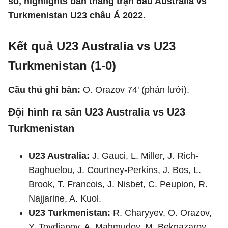
số, highlights bàn thắng trận đấu Australia vs
Turkmenistan U23 châu Á 2022.
Kết quả U23 Australia vs U23
Turkmenistan (1-0)
Cầu thủ ghi bàn:
O. Orazov 74' (phản lưới).
Đội hình ra sân U23 Australia vs U23
Turkmenistan
U23 Australia:
J. Gauci, L. Miller, J. Rich-
Baghuelou, J. Courtney-Perkins, J. Bos, L.
Brook, T. Francois, J. Nisbet, C. Peupion, R.
Najjarine, A. Kuol.
U23 Turkmenistan:
R. Charyyev, O. Orazov,
Y. Toydjanov, A. Mahmudov, M. Beknazarov,