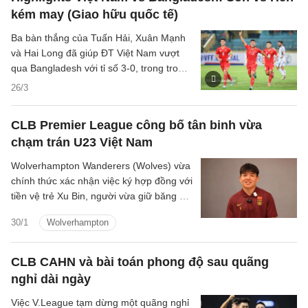
kém may (Giao hữu quốc tế)
Ba bàn thắng của Tuấn Hải, Xuân Mạnh
và Hai Long đã giúp ĐT Việt Nam vượt
qua Bangladesh với tỉ số 3-0, trong trong
trận giao hữu quốc tế diễn ra tối qua 26/3
26/3
trên sân Hàng Đẫy.
CLB Premier League công bố tân binh vừa
chạm trán U23 Việt Nam
Wolverhampton Wanderers (Wolves) vừa
chính thức xác nhận việc ký hợp đồng với
tiền vệ trẻ Xu Bin, người vừa giữ băng đội
trưởng U23 Trung Quốc trong chiến dịch
30/1
Wolverhampton
châu Á vừa qua.
CLB CAHN và bài toán phong độ sau quãng
nghỉ dài ngày
Việc V.League tạm dừng một quãng nghỉ