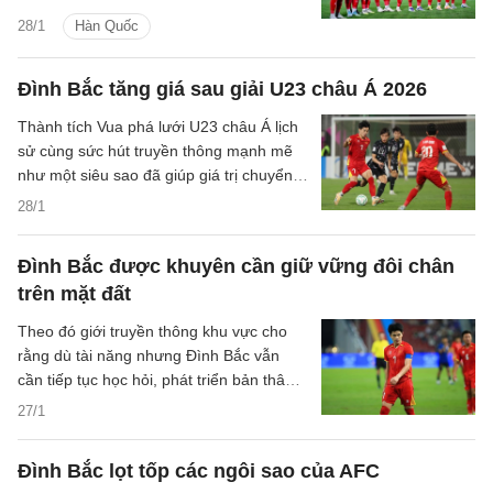
đá Việt Nam hưởng lợi tại VCK U23 châu
28/1
Hàn Quốc
lục kế tiếp.
Đình Bắc tăng giá sau giải U23 châu Á 2026
Thành tích Vua phá lưới U23 châu Á lịch
sử cùng sức hút truyền thông mạnh mẽ
như một siêu sao đã giúp giá trị chuyển
nhượng ước tính của tiền đạo Đình Bắc
28/1
có sự thay đổi.
Đình Bắc được khuyên cần giữ vững đôi chân
trên mặt đất
Theo đó giới truyền thông khu vực cho
rằng dù tài năng nhưng Đình Bắc vẫn
cần tiếp tục học hỏi, phát triển bản thân
trong tương lai.
27/1
Đình Bắc lọt tốp các ngôi sao của AFC