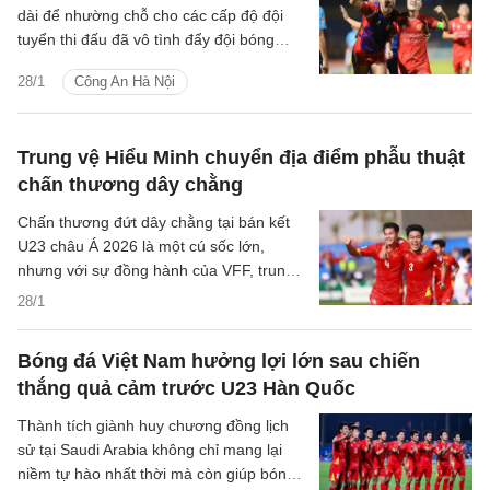
dài để nhường chỗ cho các cấp độ đội
tuyển thi đấu đã vô tình đẩy đội bóng
ngành Công an vào một thế khó, khi họ
28/1
Công An Hà Nội
phải ra sân tại đấu trường quốc tế
Shopee Cup với một bộ máy đã lâu
không được làm nóng.
Trung vệ Hiểu Minh chuyển địa điểm phẫu thuật
chấn thương dây chằng
Chấn thương đứt dây chằng tại bán kết
U23 châu Á 2026 là một cú sốc lớn,
nhưng với sự đồng hành của VFF, trung
vệ Nguyễn Hiểu Minh đang bắt đầu hành
28/1
trình hồi phục đầy hy vọng.
Bóng đá Việt Nam hưởng lợi lớn sau chiến
thắng quả cảm trước U23 Hàn Quốc
Thành tích giành huy chương đồng lịch
sử tại Saudi Arabia không chỉ mang lại
niềm tự hào nhất thời mà còn giúp bóng