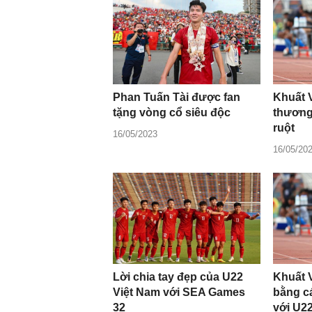
Phan Tuấn Tài được fan
Khuất 
tặng vòng cổ siêu độc
thương
ruột
16/05/2023
16/05/20
Lời chia tay đẹp của U22
Khuất 
Việt Nam với SEA Games
bằng c
32
với U2