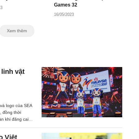
Games 32
23
16/05/2023
Xem thêm
linh vật
 và logo của SEA
 đồng thời
àn khi đăng cai
o Việt