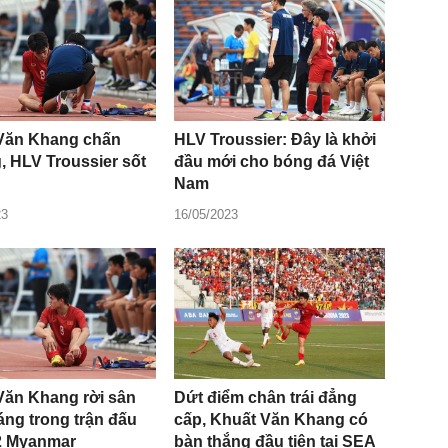
Văn Khang chấn
HLV Troussier: Đây là khởi
, HLV Troussier sốt
đầu mới cho bóng đá Việt
Nam
23
16/05/2023
Văn Khang rời sân
Dứt điểm chân trái đẳng
áng trong trận đấu
cấp, Khuất Văn Khang có
2 Myanmar
bàn thắng đầu tiên tại SEA