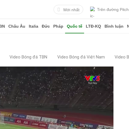
Trên đường Pitch
Mới nhất
BN
Châu Âu
Italia
Đức
Pháp
Quốc tế
LTĐ-KQ
Bình luận
Video Bóng đá TBN
Video Bóng đá Việt Nam
Video 