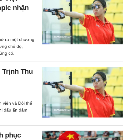
pic nhận
mở ra một chương
ững chế độ,
ừng có.
 Trịnh Thu
 viên và Đội thể
ghi dấu ấn đậm
h phục