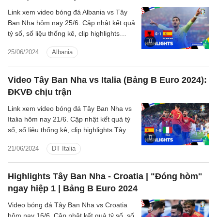
Link xem video bóng đá Albania vs Tây
Ban Nha hôm nay 25/6. Cập nhật kết quả
tỷ số, số liệu thống kê, clip highlights
Albania - Tây Ban Nha Bảng B Euro
25/06/2024
Albania
2024.
Video Tây Ban Nha vs Italia (Bảng B Euro 2024):
ĐKVĐ chịu trận
Link xem video bóng đá Tây Ban Nha vs
Italia hôm nay 21/6. Cập nhật kết quả tỷ
số, số liệu thống kê, clip highlights Tây
Ban Nha - Italia Bảng B Euro 2024.
21/06/2024
ĐT Italia
Highlights Tây Ban Nha - Croatia | "Đóng hòm"
ngay hiệp 1 | Bảng B Euro 2024
Video bóng đá Tây Ban Nha vs Croatia
hôm nay 16/6. Cập nhật kết quả tỷ số, số