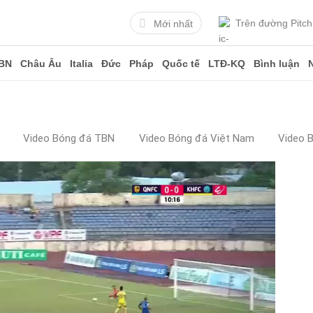
Trên đường Pitch
Mới nhất
BN
Châu Âu
Italia
Đức
Pháp
Quốc tế
LTĐ-KQ
Bình luận
Video Bóng đá TBN
Video Bóng đá Việt Nam
Video 