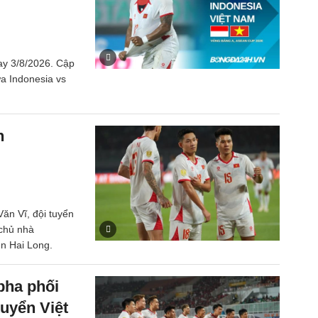
ay 3/8/2026. Cập
iữa Indonesia vs
n
Văn Vĩ, đội tuyển
 chủ nhà
ễn Hai Long.
pha phối
uyển Việt