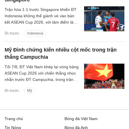
Trận hòa 1-1 trước Singapore khiến ĐT
Indonesia không thể giành vé vào bán
kết ASEAN Cup 2026, với tâm điểm là
quyết định thay đổi của trọng tài Abdullah
5h trước
Indonesia
Salim.
Mỹ Đình chứng kiến nhiều cột mốc trong trận
thắng Campuchia
Tối 7/8, ĐT Việt Nam khép lại vòng bảng
ASEAN Cup 2026 với chiến thắng nhọc
nhằn trước ĐT Campuchia, trong trận
đấu có nhiều điều đáng chú ý.
6h trước
Mỹ
Trang chủ
Bóng đá Việt Nam
Tin Nóng
Bóng đá Anh