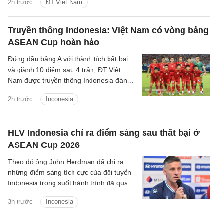
2h trước
ĐT Việt Nam
Truyền thông Indonesia: Việt Nam có vòng bảng
ASEAN Cup hoàn hảo
Đứng đầu bảng A với thành tích bất bại
và giành 10 điểm sau 4 trận, ĐT Việt
Nam được truyền thông Indonesia đánh
giá là ứng viên sáng giá cho chức vô
2h trước
Indonesia
địch.
HLV Indonesia chỉ ra điểm sáng sau thất bại ở
ASEAN Cup 2026
Theo đó ông John Herdman đã chỉ ra
những điểm sáng tích cực của đội tuyển
Indonesia trong suốt hành trình đã qua
tại ASEAN Cup 2026.
3h trước
Indonesia