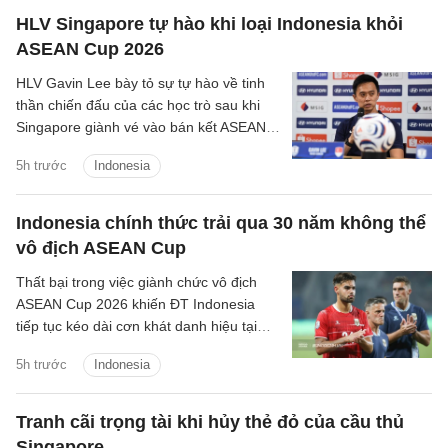
HLV Singapore tự hào khi loại Indonesia khỏi
ASEAN Cup 2026
HLV Gavin Lee bày tỏ sự tự hào về tinh
thần chiến đấu của các học trò sau khi
Singapore giành vé vào bán kết ASEAN
Cup 2026, đồng thời khiến Indonesia bị
5h trước
Indonesia
loại ngay từ vòng bảng.
Indonesia chính thức trải qua 30 năm không thể
vô địch ASEAN Cup
Thất bại trong việc giành chức vô địch
ASEAN Cup 2026 khiến ĐT Indonesia
tiếp tục kéo dài cơn khát danh hiệu tại
giải đấu số một Đông Nam Á lên 30 năm
5h trước
Indonesia
kể từ lần đầu tiên giải được tổ chức.
Tranh cãi trọng tài khi hủy thẻ đỏ của cầu thủ
Singapore