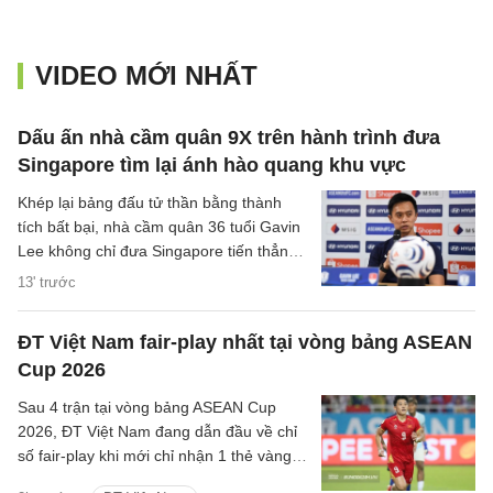
VIDEO MỚI NHẤT
Dấu ấn nhà cầm quân 9X trên hành trình đưa
Singapore tìm lại ánh hào quang khu vực
Khép lại bảng đấu tử thần bằng thành
tích bất bại, nhà cầm quân 36 tuổi Gavin
Lee không chỉ đưa Singapore tiến thẳng
vào bán kết ASEAN Cup 2026, mà còn
13' trước
khắc họa rõ nét triết lý bóng đá hiện đại,
khoa học của chiến lược gia trẻ tuổi bậc
ĐT Việt Nam fair-play nhất tại vòng bảng ASEAN
nhất khu vực.
Cup 2026
Sau 4 trận tại vòng bảng ASEAN Cup
2026, ĐT Việt Nam đang dẫn đầu về chỉ
số fair-play khi mới chỉ nhận 1 thẻ vàng
và cũng là đội phạm lỗi ít nhất giải.