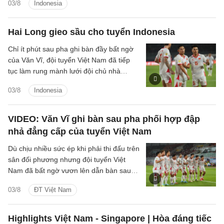
03/8
Indonesia
Hai Long gieo sầu cho tuyển Indonesia
Chỉ ít phút sau pha ghi bàn đầy bất ngờ
của Văn Vĩ, đội tuyển Việt Nam đã tiếp
tục làm rung mành lưới đội chủ nhà
Indonesia, với người ghi bàn là tiền vệ
03/8
Indonesia
Nguyễn Hai Long.
VIDEO: Văn Vĩ ghi bàn sau pha phối hợp đập
nhả đẳng cấp của tuyển Việt Nam
Dù chịu nhiều sức ép khi phải thi đấu trên
sân đối phương nhưng đội tuyển Việt
Nam đã bất ngờ vươn lên dẫn bàn sau
pha dứt điểm đẳng cấp của hậu vệ Văn
03/8
ĐT Việt Nam
Vĩ.
Highlights Việt Nam - Singapore | Hòa đáng tiếc