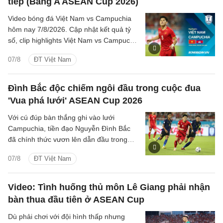
tiếp (Bảng A ASEAN Cup 2026)
Video bóng đá Việt Nam vs Campuchia
hôm nay 7/8/2026. Cập nhật kết quả tỷ
số, clip highlights Việt Nam vs Campuchia
(Bảng A ASEAN Cup 2026) các tình
07/8
ĐT Việt Nam
huống trên sân.
Đình Bắc độc chiếm ngôi đầu trong cuộc đua
'Vua phá lưới' ASEAN Cup 2026
Với cú đúp bàn thắng ghi vào lưới
Campuchia, tiền đạo Nguyễn Đình Bắc
đã chính thức vươn lên dẫn đầu trong
cuộc đua 'Vua phá lưới' với 5 bàn thắng.
07/8
ĐT Việt Nam
Video: Tình huống thủ môn Lê Giang phải nhận
bàn thua đầu tiên ở ASEAN Cup
Dù phải chơi với đội hình thấp nhưng