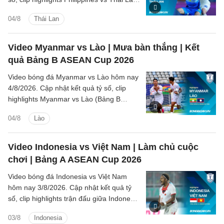
(Bảng B ASEAN Cup 2026) các tình
04/8
Thái Lan
huống trên sân.
Video Myanmar vs Lào | Mưa bàn thắng | Kết
quả Bảng B ASEAN Cup 2026
Video bóng đá Myanmar vs Lào hôm nay
4/8/2026. Cập nhật kết quả tỷ số, clip
highlights Myanmar vs Lào (Bảng B
ASEAN Cup 2026) các tình huống trên
04/8
Lào
sân.
Video Indonesia vs Việt Nam | Làm chủ cuộc
chơi | Bảng A ASEAN Cup 2026
Video bóng đá Indonesia vs Việt Nam
hôm nay 3/8/2026. Cập nhật kết quả tỷ
số, clip highlights trận đấu giữa Indonesia
vs Việt Nam (Bảng A ASEAN Cup 2026).
03/8
Indonesia