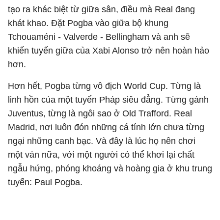
tạo ra khác biệt từ giữa sân, điều mà Real đang
khát khao. Đặt Pogba vào giữa bộ khung
Tchouaméni - Valverde - Bellingham và anh sẽ
khiến tuyến giữa của Xabi Alonso trở nên hoàn hảo
hơn.
Hơn hết, Pogba từng vô địch World Cup. Từng là
linh hồn của một tuyển Pháp siêu đẳng. Từng gánh
Juventus, từng là ngôi sao ở Old Trafford. Real
Madrid, nơi luôn đón những cá tính lớn chưa từng
ngại những canh bạc. Và đây là lúc họ nên chơi
một ván nữa, với một người có thể khơi lại chất
ngẫu hứng, phóng khoáng và hoàng gia ở khu trung
tuyến: Paul Pogba.