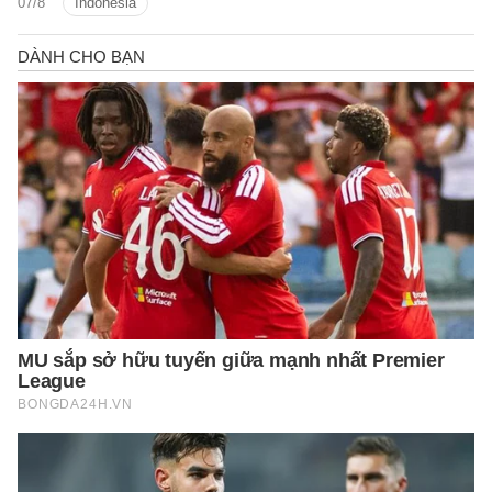
07/8
Indonesia
huống trên sân.