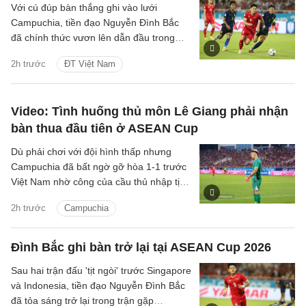
Với cú đúp bàn thắng ghi vào lưới
Campuchia, tiền đạo Nguyễn Đình Bắc
đã chính thức vươn lên dẫn đầu trong
cuộc đua 'Vua phá lưới' với 5 bàn thắng.
2h trước
ĐT Việt Nam
Video: Tình huống thủ môn Lê Giang phải nhận
bàn thua đầu tiên ở ASEAN Cup
Dù phải chơi với đội hình thấp nhưng
Campuchia đã bất ngờ gỡ hòa 1-1 trước
Việt Nam nhờ công của cầu thủ nhập tịch
Iago Bento.
2h trước
Campuchia
Đình Bắc ghi bàn trở lại tại ASEAN Cup 2026
Sau hai trận đấu 'tịt ngòi' trước Singapore
và Indonesia, tiền đạo Nguyễn Đình Bắc
đã tỏa sáng trở lại trong trận gặp