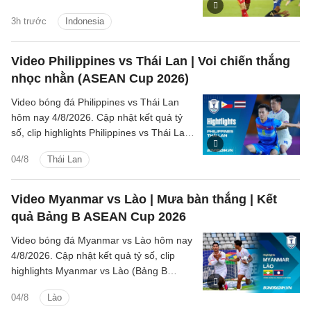
Campuchia tối ngày 7/8.
3h trước
Indonesia
Video Philippines vs Thái Lan | Voi chiến thắng
nhọc nhằn (ASEAN Cup 2026)
Video bóng đá Philippines vs Thái Lan
hôm nay 4/8/2026. Cập nhật kết quả tỷ
số, clip highlights Philippines vs Thái Lan
(Bảng B ASEAN Cup 2026) các tình
04/8
Thái Lan
huống trên sân.
Video Myanmar vs Lào | Mưa bàn thắng | Kết
quả Bảng B ASEAN Cup 2026
Video bóng đá Myanmar vs Lào hôm nay
4/8/2026. Cập nhật kết quả tỷ số, clip
highlights Myanmar vs Lào (Bảng B
ASEAN Cup 2026) các tình huống trên
04/8
Lào
sân.