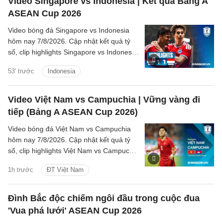
Video Singapore vs Indonesia | Kết quả Bảng A
ASEAN Cup 2026
Video bóng đá Singapore vs Indonesia
hôm nay 7/8/2026. Cập nhật kết quả tỷ
số, clip highlights Singapore vs Indonesia
(Bảng A ASEAN Cup 2026) các tình
53' trước
Indonesia
huống trên sân.
Video Việt Nam vs Campuchia | Vững vàng đi
tiếp (Bảng A ASEAN Cup 2026)
Video bóng đá Việt Nam vs Campuchia
hôm nay 7/8/2026. Cập nhật kết quả tỷ
số, clip highlights Việt Nam vs Campuchia
(Bảng A ASEAN Cup 2026) các tình
1h trước
ĐT Việt Nam
huống trên sân.
Đình Bắc độc chiếm ngôi đầu trong cuộc đua
'Vua phá lưới' ASEAN Cup 2026