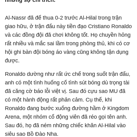
những sự chỉ trích.
Al-Nassr đã để thua 0-2 trước Al-Hilal trong trận
giao hữu, ở trận đấu này tiền đạo Cristiano Ronaldo
và các đồng đội đã chơi không tốt. Họ chuyền hỏng
rất nhiều và mắc sai lầm trong phòng thủ, khi có cơ
hội ghi bàn đội bóng áo vàng cũng không tận dụng
được.
Ronaldo dường như rất ức chế trong suốt trận đấu,
anh có một tình huống cố tình sút bóng dù trọng tài
đã căng cờ báo lỗi việt vị. Sau đó cựu sao MU đã
có một hành động rất phản cảm. Cụ thể, khi
Ronaldo đang bước xuống đường hầm ở Kingdom
Arena, một nhóm cổ động viên đã réo gọi tên anh.
Sau đó, họ đã ném những chiếc khăn Al-Hilal vào
siêu sao Bồ Đào Nha.