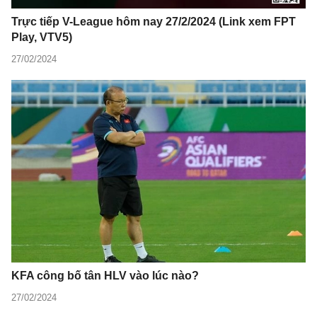
Trực tiếp V-League hôm nay 27/2/2024 (Link xem FPT
Play, VTV5)
27/02/2024
KFA công bố tân HLV vào lúc nào?
27/02/2024