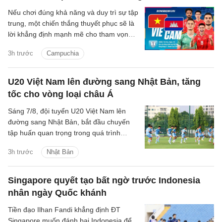
Nếu chơi đúng khả năng và duy trì sự tập
trung, một chiến thắng thuyết phục sẽ là
lời khẳng định mạnh mẽ cho tham vọng
bảo vệ ngôi vương Đông Nam Á của thầy
3h trước
Campuchia
trò HLV Kim Sang-sik.
U20 Việt Nam lên đường sang Nhật Bản, tăng
tốc cho vòng loại châu Á
Sáng 7/8, đội tuyển U20 Việt Nam lên
đường sang Nhật Bản, bắt đầu chuyến
tập huấn quan trọng trong quá trình
chuẩn bị cho Vòng loại U20 châu Á 2027.
3h trước
Nhật Bản
Singapore quyết tạo bất ngờ trước Indonesia
nhân ngày Quốc khánh
Tiền đạo Ilhan Fandi khẳng định ĐT
Singapore muốn đánh bại Indonesia để