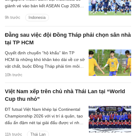
giành vé vào bán kết ASEAN Cup 2026,
đồng thời xem đây là món quà ý nghĩa
9h trước
Indonesia
dành tặng NHM nhân dịp Quốc khánh
Singapore.
Đằng sau việc đội Đồng Tháp phải chọn sân nhà
tại TP HCM
Quyết định chuyển “hộ khẩu” lên TP
HCM là những khó khăn kéo dài về cơ sở
vật chất, buộc Đồng Tháp phải tìm môi
trường phù hợp hơn để duy trì hoạt
10h trước
động.
Việt Nam xếp trên chủ nhà Thái Lan tại “World
Cup thu nhỏ”
ĐT futsal Việt Nam khép lại Continental
Championship 2026 với vị trí á quân, tạo
dấu ấn đậm nét tại giải đấu được ví như
"World Cup thu nhỏ" của futsal thế giới.
11h trước
Thái Lan