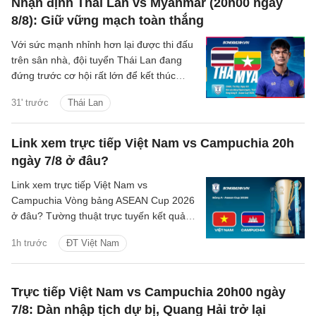
Nhận định Thái Lan vs Myanmar (20h00 ngày
8/8): Giữ vững mạch toàn thắng
Với sức mạnh nhỉnh hơn lại được thi đấu
trên sân nhà, đội tuyển Thái Lan đang
đứng trước cơ hội rất lớn để kết thúc
vòng bảng ASEAN Cup 2026 với 4 trận
31' trước
Thái Lan
toàn thắng.
Link xem trực tiếp Việt Nam vs Campuchia 20h
ngày 7/8 ở đâu?
Link xem trực tiếp Việt Nam vs
Campuchia Vòng bảng ASEAN Cup 2026
ở đâu? Tường thuật trực tuyến kết quả
bóng đá Việt Nam vs Campuchia trên
1h trước
ĐT Việt Nam
kênh phát sóng nào?
Trực tiếp Việt Nam vs Campuchia 20h00 ngày
7/8: Dàn nhập tịch dự bị, Quang Hải trở lại