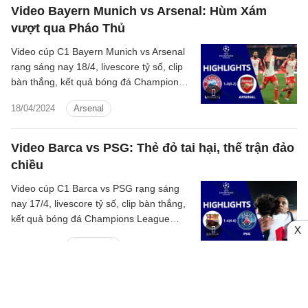
Video Bayern Munich vs Arsenal: Hùm Xám
vượt qua Pháo Thủ
Video cúp C1 Bayern Munich vs Arsenal
rạng sáng nay 18/4, livescore tỷ số, clip
bàn thắng, kết quả bóng đá Champions
League 2023/2024 Bayern Munich đấu
18/04/2024
Arsenal
với Arsenal
Video Barca vs PSG: Thẻ đỏ tai hại, thế trận đảo
chiều
Video cúp C1 Barca vs PSG rạng sáng
nay 17/4, livescore tỷ số, clip bàn thắng,
kết quả bóng đá Champions League
X
2023/2024 Barcelona đấu với Paris Saint-
17/04/2024
Barcelona
Germain hôm nay
Video Dortmund vs Atletico:Người hùng Marcel
Sabitzer