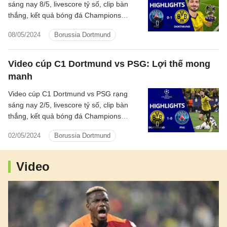
sáng nay 8/5, livescore tỷ số, clip bàn
thắng, kết quả bóng đá Champions
League 2023/2024 Paris Saint-Germain
08/05/2024
Borussia Dortmund
đấu với Dortmund hôm nay
Video cúp C1 Dortmund vs PSG: Lợi thế mong
manh
Video cúp C1 Dortmund vs PSG rạng
sáng nay 2/5, livescore tỷ số, clip bàn
thắng, kết quả bóng đá Champions
League 2023/2024 Dortmund đấu với
02/05/2024
Borussia Dortmund
Paris Saint-Germain hôm nay
Video