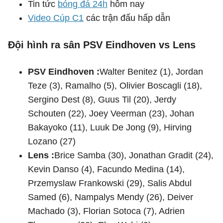
Tin tức
bóng đá 24h
hôm nay
Video Cúp C1
các trận đấu hấp dẫn
Đội hình ra sân PSV Eindhoven vs Lens
PSV Eindhoven :
Walter Benitez (1), Jordan
Teze (3), Ramalho (5), Olivier Boscagli (18),
Sergino Dest (8), Guus Til (20), Jerdy
Schouten (22), Joey Veerman (23), Johan
Bakayoko (11), Luuk De Jong (9), Hirving
Lozano (27)
Lens :
Brice Samba (30), Jonathan Gradit (24),
Kevin Danso (4), Facundo Medina (14),
Przemyslaw Frankowski (29), Salis Abdul
Samed (6), Nampalys Mendy (26), Deiver
Machado (3), Florian Sotoca (7), Adrien