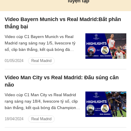
luyện tập
Video Bayern Munich vs Real Madrid:Bất phân
thắng bại
Video cúp C1 Bayern Munich vs Real
Madrid rạng sáng nay 1/5, livescore tỷ
số, clip bàn thắng, kết quả bóng đá
Champions League 2023/2024 Bayern
01/05/2024
Real Madrid
Munich đấu với Real Madrid hôm nay
Video Man City vs Real Madrid: Đấu súng cân
não
Video cúp C1 Man City vs Real Madrid
rạng sáng nay 18/4, livescore tỷ số, clip
bàn thắng, kết quả bóng đá Champions
League 2023/2024 Man City đấu với Real
18/04/2024
Real Madrid
Madrid