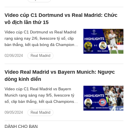
Video cúp C1 Dortmund vs Real Madrid: Chức
vô địch lần thứ 15
Video cúp C1 Dortmund vs Real Madrid
rạng sáng nay 2/6, livescore tỷ số, clip
bàn thắng, kết quả bóng đá Champions
League 2023/2024 Dortmund đấu với
02/06/2024
Real Madrid
Real Madrid hôm nay
Video Real Madrid vs Bayern Munich: Ngược
dòng kinh diển
Video cúp C1 Real Madrid vs Bayern
Munich rạng sáng nay 9/5, livescore tỷ
số, clip bàn thắng, kết quả Champions
League 2023/2024 Real Madrid đấu với
09/05/2024
Real Madrid
Bayern Munich