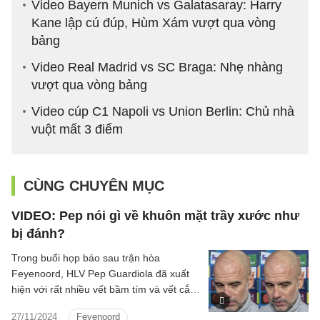
Video Bayern Munich vs Galatasaray: Harry
Kane lập cú đúp, Hùm Xám vượt qua vòng
bảng
Video Real Madrid vs SC Braga: Nhẹ nhàng
vượt qua vòng bảng
Video cúp C1 Napoli vs Union Berlin: Chủ nhà
vuột mất 3 điểm
CÙNG CHUYÊN MỤC
VIDEO: Pep nói gì về khuôn mặt trầy xước như
bị đánh?
Trong buổi họp báo sau trận hòa
Feyenoord, HLV Pep Guardiola đã xuất
hiện với rất nhiều vết bầm tím và vết cắt
trên mặt.
27/11/2024
Feyenoord