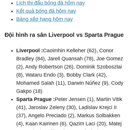
Lịch thi đấu bóng đá hôm nay
Kết quả bóng đá hôm nay
Bảng xếp hạng hôm nay
Đội hình ra sân Liverpool vs Sparta Prague
Liverpool :
Caoimhin Kelleher (62), Conor
Bradley (84), Jarell Quansah (78), Joe Gomez
(2), Andy Robertson (26), Dominik Szoboszlai
(8), Wataru Endo (3), Bobby Clark (42),
Mohamed Salah (11), Darwin Núñez (9), Cody
Gakpo (18)
Sparta Prague :
Peter Jensen (1), Martin Vitik
(41), Jaroslav Zeleny (30), Ladislav Krejci II
(37), Angelo Preciado (2), Markus Solbakken
(4), Kaan Kairinen (6), Qazim Laci (20), Matej