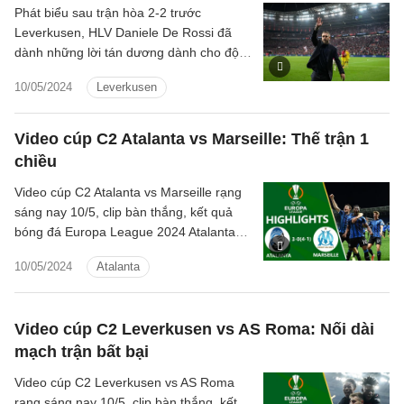
Phát biểu sau trận hòa 2-2 trước
Leverkusen, HLV Daniele De Rossi đã
dành những lời tán dương dành cho đội
bóng của Xabi Alonso. Tuy vậy, ông cho
10/05/2024
Leverkusen
rằng đội bóng của Alonso dường như
được chúa phù hộ để có được may mắn
ở cả hai lượt trận.
Video cúp C2 Atalanta vs Marseille: Thế trận 1
chiều
Video cúp C2 Atalanta vs Marseille rạng
sáng nay 10/5, clip bàn thắng, kết quả
bóng đá Europa League 2024 Atalanta
đấu với Marseille hôm nay
10/05/2024
Atalanta
Video cúp C2 Leverkusen vs AS Roma: Nối dài
mạch trận bất bại
Video cúp C2 Leverkusen vs AS Roma
rạng sáng nay 10/5, clip bàn thắng, kết