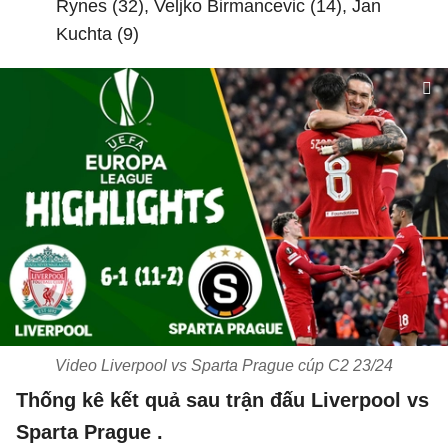
Rynes (32), Veljko Birmancevic (14), Jan
Kuchta (9)
Video Liverpool vs Sparta Prague cúp C2 23/24
Thống kê kết quả sau trận đấu Liverpool vs
Sparta Prague .