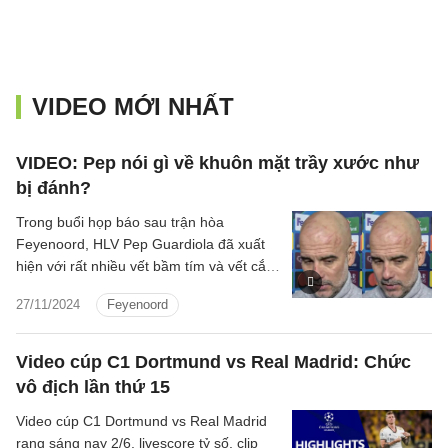
VIDEO MỚI NHẤT
VIDEO: Pep nói gì về khuôn mặt trầy xước như
bị đánh?
Trong buổi họp báo sau trận hòa
Feyenoord, HLV Pep Guardiola đã xuất
hiện với rất nhiều vết bầm tím và vết cắt
trên mặt.
27/11/2024
Feyenoord
Video cúp C1 Dortmund vs Real Madrid: Chức
vô địch lần thứ 15
Video cúp C1 Dortmund vs Real Madrid
rạng sáng nay 2/6, livescore tỷ số, clip