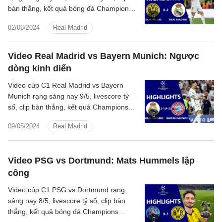
bàn thắng, kết quả bóng đá Champions
League 2023/2024 Dortmund đấu với
02/06/2024
Real Madrid
Real Madrid hôm nay
Video Real Madrid vs Bayern Munich: Ngược
dòng kinh diển
Video cúp C1 Real Madrid vs Bayern
Munich rạng sáng nay 9/5, livescore tỷ
số, clip bàn thắng, kết quả Champions
League 2023/2024 Real Madrid đấu với
09/05/2024
Real Madrid
Bayern Munich
Video PSG vs Dortmund: Mats Hummels lập
công
Video cúp C1 PSG vs Dortmund rạng
sáng nay 8/5, livescore tỷ số, clip bàn
thắng, kết quả bóng đá Champions