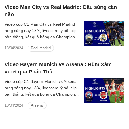
Video Man City vs Real Madrid: Đấu súng cân
não
Video cúp C1 Man City vs Real Madrid
rạng sáng nay 18/4, livescore tỷ số, clip
bàn thắng, kết quả bóng đá Champions
League 2023/2024 Man City đấu với Real
18/04/2024
Real Madrid
Madrid
Video Bayern Munich vs Arsenal: Hùm Xám
vượt qua Pháo Thủ
Video cúp C1 Bayern Munich vs Arsenal
rạng sáng nay 18/4, livescore tỷ số, clip
bàn thắng, kết quả bóng đá Champions
League 2023/2024 Bayern Munich đấu
18/04/2024
Arsenal
với Arsenal