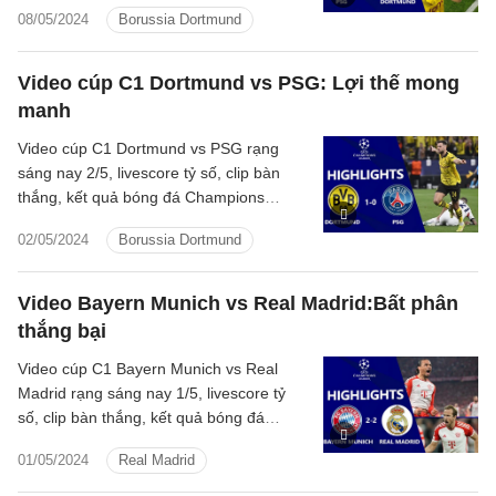
League 2023/2024 Paris Saint-Germain
08/05/2024
Borussia Dortmund
đấu với Dortmund hôm nay
Video cúp C1 Dortmund vs PSG: Lợi thế mong
manh
Video cúp C1 Dortmund vs PSG rạng
sáng nay 2/5, livescore tỷ số, clip bàn
thắng, kết quả bóng đá Champions
League 2023/2024 Dortmund đấu với
02/05/2024
Borussia Dortmund
Paris Saint-Germain hôm nay
Video Bayern Munich vs Real Madrid:Bất phân
thắng bại
Video cúp C1 Bayern Munich vs Real
Madrid rạng sáng nay 1/5, livescore tỷ
số, clip bàn thắng, kết quả bóng đá
Champions League 2023/2024 Bayern
01/05/2024
Real Madrid
Munich đấu với Real Madrid hôm nay