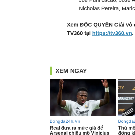
Nicholas Pereira, Mari
Xem ĐỘC QUYỀN Giải vô đị
TV360 tại
https://tv360.vn
.