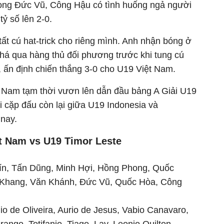
rọng Đức Vũ, Công Hậu có tình huống ngả người
tỷ số lên 2-0.
t cú hat-trick cho riêng mình. Anh nhận bóng ở
 phá qua hàng thủ đối phương trước khi tung cú
, ấn định chiến thắng 3-0 cho U19 Việt Nam.
t Nam tạm thời vươn lên dẫn đầu bảng A Giải U19
 cặp đấu còn lại giữa U19 Indonesia và
 nay.
ệt Nam vs U19 Timor Leste
n, Tấn Dũng, Minh Hợi, Hồng Phong, Quốc
 Khang, Văn Khánh, Đức Vũ, Quốc Hòa, Công
io de Oliveira, Aurio de Jesus, Vabio Canavaro,
rango, Totifanio, Tiago Lay, Leonio Quilton,