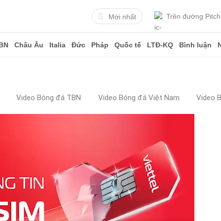
Trên đường Pitch
Mới nhất
BN
Châu Âu
Italia
Đức
Pháp
Quốc tế
LTĐ-KQ
Bình luận
Video Bóng đá TBN
Video Bóng đá Việt Nam
Video 