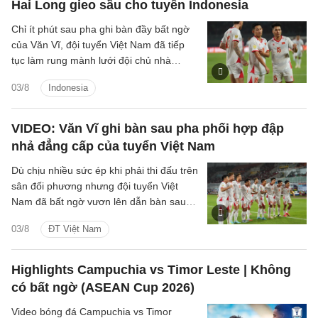
Hai Long gieo sầu cho tuyển Indonesia
Chỉ ít phút sau pha ghi bàn đầy bất ngờ
của Văn Vĩ, đội tuyển Việt Nam đã tiếp
tục làm rung mành lưới đội chủ nhà
Indonesia, với người ghi bàn là tiền vệ
03/8
Indonesia
Nguyễn Hai Long.
VIDEO: Văn Vĩ ghi bàn sau pha phối hợp đập
nhả đẳng cấp của tuyển Việt Nam
Dù chịu nhiều sức ép khi phải thi đấu trên
sân đối phương nhưng đội tuyển Việt
Nam đã bất ngờ vươn lên dẫn bàn sau
pha dứt điểm đẳng cấp của hậu vệ Văn
03/8
ĐT Việt Nam
Vĩ.
Highlights Campuchia vs Timor Leste | Không
có bất ngờ (ASEAN Cup 2026)
Video bóng đá Campuchia vs Timor