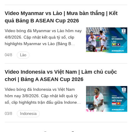
Video Myanmar vs Lào | Mưa bàn thắng | Kết
quả Bảng B ASEAN Cup 2026
Video bóng đá Myanmar vs Lào hôm nay
4/8/2026. Cập nhật kết quả tỷ số, clip
highlights Myanmar vs Lào (Bảng B
ASEAN Cup 2026) các tình huống trên
04/8
Lào
sân.
Video Indonesia vs Việt Nam | Làm chủ cuộc
chơi | Bảng A ASEAN Cup 2026
Video bóng đá Indonesia vs Việt Nam
hôm nay 3/8/2026. Cập nhật kết quả tỷ
số, clip highlights trận đấu giữa Indonesia
vs Việt Nam (Bảng A ASEAN Cup 2026).
03/8
Indonesia