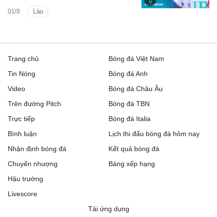
Lào vs Philippines (Bảng B ASEAN Cup
01/8
Lào
2026).
Trang chủ
Bóng đá Việt Nam
Tin Nóng
Bóng đá Anh
Video
Bóng đá Châu Âu
Trên đường Pitch
Bóng đá TBN
Trực tiếp
Bóng đá Italia
Bình luận
Lịch thi đấu bóng đá hôm nay
Nhận định bóng đá
Kết quả bóng đá
Chuyển nhượng
Bảng xếp hạng
Hậu trường
Livescore
Tải ứng dụng