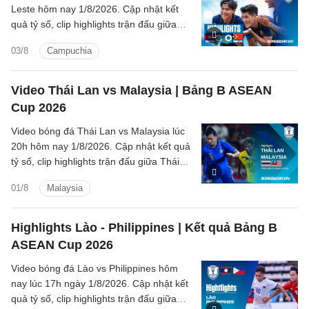
Leste hôm nay 1/8/2026. Cập nhật kết
quả tỷ số, clip highlights trận đấu giữa
Campuchia vs Timor Leste (Bảng A
03/8
Campuchia
ASEAN Cup 2026).
Video Thái Lan vs Malaysia | Bảng B ASEAN
Cup 2026
Video bóng đá Thái Lan vs Malaysia lúc
20h hôm nay 1/8/2026. Cập nhật kết quả
tỷ số, clip highlights trận đấu giữa Thái
Lan vs Malaysia (Bảng B ASEAN Cup
01/8
Malaysia
2026).
Highlights Lào - Philippines | Kết quả Bảng B
ASEAN Cup 2026
Video bóng đá Lào vs Philippines hôm
nay lúc 17h ngày 1/8/2026. Cập nhật kết
quả tỷ số, clip highlights trận đấu giữa