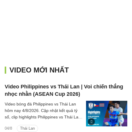
VIDEO MỚI NHẤT
Video Philippines vs Thái Lan | Voi chiến thắng
nhọc nhằn (ASEAN Cup 2026)
Video bóng đá Philippines vs Thái Lan
hôm nay 4/8/2026. Cập nhật kết quả tỷ
số, clip highlights Philippines vs Thái Lan
(Bảng B ASEAN Cup 2026) các tình
04/8
Thái Lan
huống trên sân.