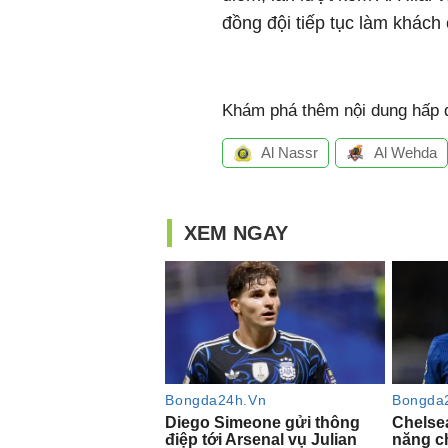
đồng đội tiếp tục làm khách
Khám phá thêm nội dung hấp d
Al Nassr
Al Wehda