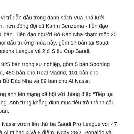
ị trí dẫn đầu trong danh sách Vua phá lưới
n, hơn đồng đội cũ Karim Benzema - tiền đạo
 - 1 bàn. Tiền đạo người Bồ Đào Nha chạm mốc 25
mọi đấu trường mùa này, gồm 17 bàn tại Saudi
pions League và 2 ở Siêu Cup Saudi.
 925 bàn trong sự nghiệp, gồm 5 bàn Sporting
d, 450 bàn cho Real Madrid, 101 bàn cho
n Bồ Đào Nha và 89 bàn cho Al Nassr.
ăng ảnh lên mạng xã hội với thông điệp "Tiếp tục
óng. Anh từng khẳng định mục tiêu trở thành cầu
bàn.
l Nassr vươn lên thứ ba Saudi Pro League với 47
và Al Ittihad 4 và 8 điểm. Ngày 28/2, Ronaldo và