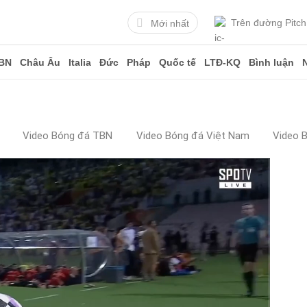
Trên đường Pitch
Mới nhất
BN
Châu Âu
Italia
Đức
Pháp
Quốc tế
LTĐ-KQ
Bình luận
Video Bóng đá TBN
Video Bóng đá Việt Nam
Video 