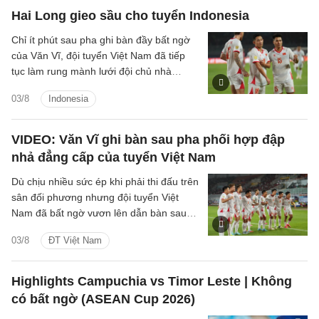
Hai Long gieo sầu cho tuyển Indonesia
Chỉ ít phút sau pha ghi bàn đầy bất ngờ
của Văn Vĩ, đội tuyển Việt Nam đã tiếp
tục làm rung mành lưới đội chủ nhà
Indonesia, với người ghi bàn là tiền vệ
03/8
Indonesia
Nguyễn Hai Long.
VIDEO: Văn Vĩ ghi bàn sau pha phối hợp đập
nhả đẳng cấp của tuyển Việt Nam
Dù chịu nhiều sức ép khi phải thi đấu trên
sân đối phương nhưng đội tuyển Việt
Nam đã bất ngờ vươn lên dẫn bàn sau
pha dứt điểm đẳng cấp của hậu vệ Văn
03/8
ĐT Việt Nam
Vĩ.
Highlights Campuchia vs Timor Leste | Không
có bất ngờ (ASEAN Cup 2026)