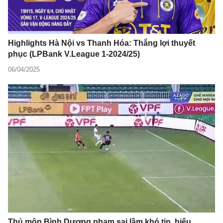
Highlights Hà Nội vs Thanh Hóa: Thắng lợi thuyết
phục (LPBank V.League 1-2024/25)
06/04/2025
Thủ môn Bình Dương phạm sai lầm khó tin, biếu