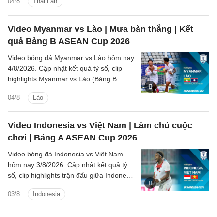
04/8
Thái Lan
huống trên sân.
Video Myanmar vs Lào | Mưa bàn thắng | Kết
quả Bảng B ASEAN Cup 2026
Video bóng đá Myanmar vs Lào hôm nay
4/8/2026. Cập nhật kết quả tỷ số, clip
highlights Myanmar vs Lào (Bảng B
ASEAN Cup 2026) các tình huống trên
04/8
Lào
sân.
Video Indonesia vs Việt Nam | Làm chủ cuộc
chơi | Bảng A ASEAN Cup 2026
Video bóng đá Indonesia vs Việt Nam
hôm nay 3/8/2026. Cập nhật kết quả tỷ
số, clip highlights trận đấu giữa Indonesia
vs Việt Nam (Bảng A ASEAN Cup 2026).
03/8
Indonesia