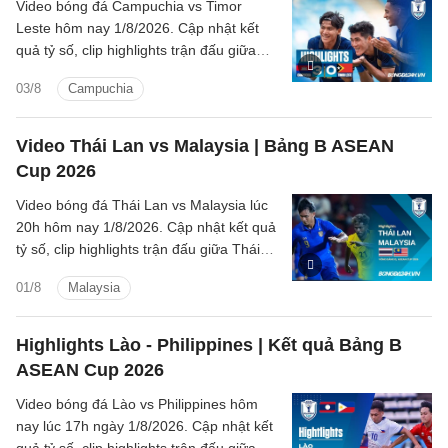
Video bóng đá Campuchia vs Timor
Leste hôm nay 1/8/2026. Cập nhật kết
quả tỷ số, clip highlights trận đấu giữa
Campuchia vs Timor Leste (Bảng A
03/8
Campuchia
ASEAN Cup 2026).
Video Thái Lan vs Malaysia | Bảng B ASEAN
Cup 2026
Video bóng đá Thái Lan vs Malaysia lúc
20h hôm nay 1/8/2026. Cập nhật kết quả
tỷ số, clip highlights trận đấu giữa Thái
Lan vs Malaysia (Bảng B ASEAN Cup
01/8
Malaysia
2026).
Highlights Lào - Philippines | Kết quả Bảng B
ASEAN Cup 2026
Video bóng đá Lào vs Philippines hôm
nay lúc 17h ngày 1/8/2026. Cập nhật kết