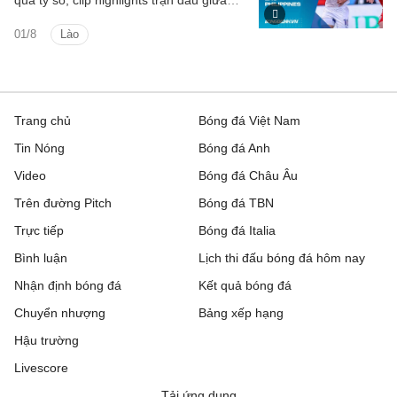
quả tỷ số, clip highlights trận đấu giữa
Lào vs Philippines (Bảng B ASEAN Cup
01/8
Lào
2026).
Trang chủ
Bóng đá Việt Nam
Tin Nóng
Bóng đá Anh
Video
Bóng đá Châu Âu
Trên đường Pitch
Bóng đá TBN
Trực tiếp
Bóng đá Italia
Bình luận
Lịch thi đấu bóng đá hôm nay
Nhận định bóng đá
Kết quả bóng đá
Chuyển nhượng
Bảng xếp hạng
Hậu trường
Livescore
Tải ứng dụng