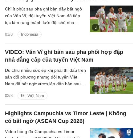
Chỉ ít phút sau pha ghi bàn đầy bất ngờ
của Văn Vĩ, đội tuyển Việt Nam đã tiếp
tục làm rung mành lưới đội chủ nhà
Indonesia, với người ghi bàn là tiền vệ
03/8
Indonesia
Nguyễn Hai Long.
VIDEO: Văn Vĩ ghi bàn sau pha phối hợp đập
nhả đẳng cấp của tuyển Việt Nam
Dù chịu nhiều sức ép khi phải thi đấu trên
sân đối phương nhưng đội tuyển Việt
Nam đã bất ngờ vươn lên dẫn bàn sau
pha dứt điểm đẳng cấp của hậu vệ Văn
03/8
ĐT Việt Nam
Vĩ.
Highlights Campuchia vs Timor Leste | Không
có bất ngờ (ASEAN Cup 2026)
Video bóng đá Campuchia vs Timor