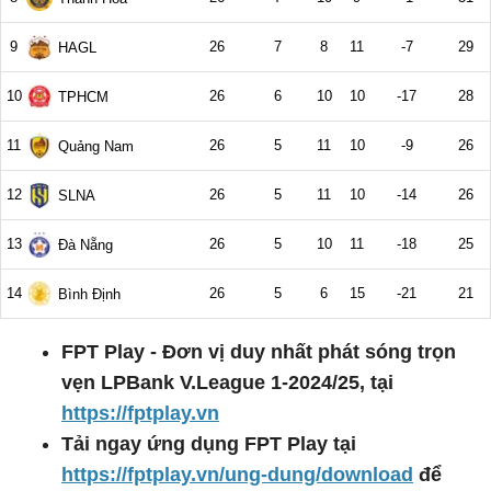
FPT Play - Đơn vị duy nhất phát sóng trọn
vẹn LPBank V.League 1-2024/25, tại
https://fptplay.vn
Tải ngay ứng dụng FPT Play tại
https://fptplay.vn/ung-dung/download
để