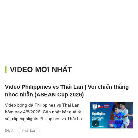
VIDEO MỚI NHẤT
Video Philippines vs Thái Lan | Voi chiến thắng
nhọc nhằn (ASEAN Cup 2026)
Video bóng đá Philippines vs Thái Lan
hôm nay 4/8/2026. Cập nhật kết quả tỷ
số, clip highlights Philippines vs Thái Lan
(Bảng B ASEAN Cup 2026) các tình
04/8
Thái Lan
huống trên sân.