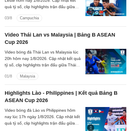
Leste hôm nay 1/8/2026. Cập nhật kết
quả tỷ số, clip highlights trận đấu giữa
Campuchia vs Timor Leste (Bảng A
03/8
Campuchia
ASEAN Cup 2026).
Video Thái Lan vs Malaysia | Bảng B ASEAN
Cup 2026
Video bóng đá Thái Lan vs Malaysia lúc
20h hôm nay 1/8/2026. Cập nhật kết quả
tỷ số, clip highlights trận đấu giữa Thái
Lan vs Malaysia (Bảng B ASEAN Cup
01/8
Malaysia
2026).
Highlights Lào - Philippines | Kết quả Bảng B
ASEAN Cup 2026
Video bóng đá Lào vs Philippines hôm
nay lúc 17h ngày 1/8/2026. Cập nhật kết
quả tỷ số, clip highlights trận đấu giữa
Lào vs Philippines (Bảng B ASEAN Cup