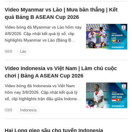
Video Myanmar vs Lào | Mưa bàn thắng | Kết
quả Bảng B ASEAN Cup 2026
Video bóng đá Myanmar vs Lào hôm nay
4/8/2026. Cập nhật kết quả tỷ số, clip
highlights Myanmar vs Lào (Bảng B
ASEAN Cup 2026) các tình huống trên
04/8
Lào
sân.
Video Indonesia vs Việt Nam | Làm chủ cuộc
chơi | Bảng A ASEAN Cup 2026
Video bóng đá Indonesia vs Việt Nam
hôm nay 3/8/2026. Cập nhật kết quả tỷ
số, clip highlights trận đấu giữa Indonesia
vs Việt Nam (Bảng A ASEAN Cup 2026).
03/8
Indonesia
Hai Long gieo sầu cho tuyển Indonesia