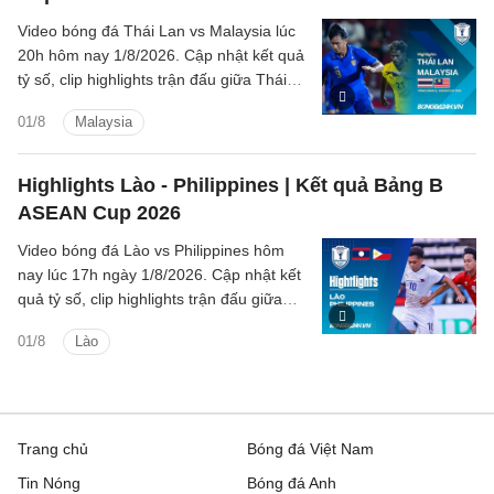
Video bóng đá Thái Lan vs Malaysia lúc
20h hôm nay 1/8/2026. Cập nhật kết quả
tỷ số, clip highlights trận đấu giữa Thái
Lan vs Malaysia (Bảng B ASEAN Cup
01/8
Malaysia
2026).
Highlights Lào - Philippines | Kết quả Bảng B
ASEAN Cup 2026
Video bóng đá Lào vs Philippines hôm
nay lúc 17h ngày 1/8/2026. Cập nhật kết
quả tỷ số, clip highlights trận đấu giữa
Lào vs Philippines (Bảng B ASEAN Cup
01/8
Lào
2026).
Trang chủ
Bóng đá Việt Nam
Tin Nóng
Bóng đá Anh