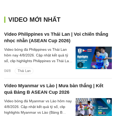
VIDEO MỚI NHẤT
Video Philippines vs Thái Lan | Voi chiến thắng
nhọc nhằn (ASEAN Cup 2026)
Video bóng đá Philippines vs Thái Lan
hôm nay 4/8/2026. Cập nhật kết quả tỷ
số, clip highlights Philippines vs Thái Lan
(Bảng B ASEAN Cup 2026) các tình
04/8
Thái Lan
huống trên sân.
Video Myanmar vs Lào | Mưa bàn thắng | Kết
quả Bảng B ASEAN Cup 2026
Video bóng đá Myanmar vs Lào hôm nay
4/8/2026. Cập nhật kết quả tỷ số, clip
highlights Myanmar vs Lào (Bảng B