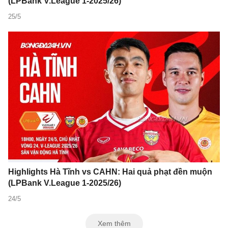
(LPBank V.League 1-2025/26)
25/5
Highlights Hà Tĩnh vs CAHN: Hai quả phạt đền muộn
(LPBank V.League 1-2025/26)
24/5
Xem thêm