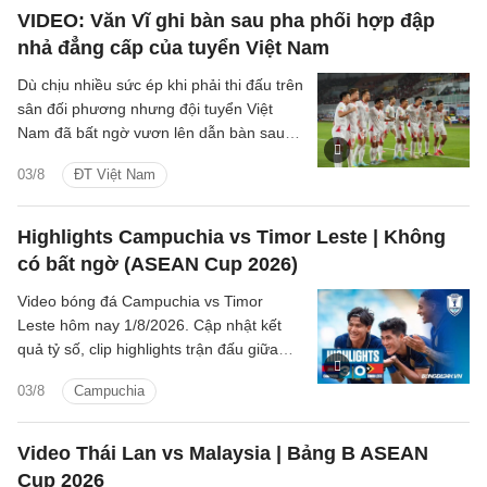
VIDEO: Văn Vĩ ghi bàn sau pha phối hợp đập
nhả đẳng cấp của tuyển Việt Nam
Dù chịu nhiều sức ép khi phải thi đấu trên
sân đối phương nhưng đội tuyển Việt
Nam đã bất ngờ vươn lên dẫn bàn sau
pha dứt điểm đẳng cấp của hậu vệ Văn
03/8
ĐT Việt Nam
Vĩ.
Highlights Campuchia vs Timor Leste | Không
có bất ngờ (ASEAN Cup 2026)
Video bóng đá Campuchia vs Timor
Leste hôm nay 1/8/2026. Cập nhật kết
quả tỷ số, clip highlights trận đấu giữa
Campuchia vs Timor Leste (Bảng A
03/8
Campuchia
ASEAN Cup 2026).
Video Thái Lan vs Malaysia | Bảng B ASEAN
Cup 2026