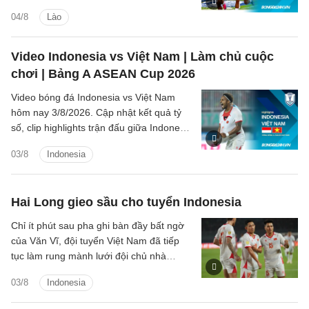
ASEAN Cup 2026) các tình huống trên
04/8
Lào
sân.
Video Indonesia vs Việt Nam | Làm chủ cuộc
chơi | Bảng A ASEAN Cup 2026
Video bóng đá Indonesia vs Việt Nam
hôm nay 3/8/2026. Cập nhật kết quả tỷ
số, clip highlights trận đấu giữa Indonesia
vs Việt Nam (Bảng A ASEAN Cup 2026).
03/8
Indonesia
Hai Long gieo sầu cho tuyển Indonesia
Chỉ ít phút sau pha ghi bàn đầy bất ngờ
của Văn Vĩ, đội tuyển Việt Nam đã tiếp
tục làm rung mành lưới đội chủ nhà
Indonesia, với người ghi bàn là tiền vệ
03/8
Indonesia
Nguyễn Hai Long.