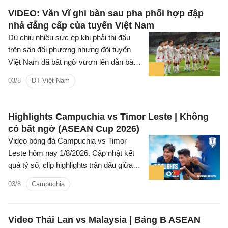
VIDEO: Văn Vĩ ghi bàn sau pha phối hợp đập
nhả đẳng cấp của tuyển Việt Nam
Dù chịu nhiều sức ép khi phải thi đấu
trên sân đối phương nhưng đội tuyển
Việt Nam đã bất ngờ vươn lên dẫn bàn
sau pha dứt điểm đẳng cấp của hậu vệ
03/8
ĐT Việt Nam
Văn Vĩ.
Highlights Campuchia vs Timor Leste | Không
có bất ngờ (ASEAN Cup 2026)
Video bóng đá Campuchia vs Timor
Leste hôm nay 1/8/2026. Cập nhật kết
quả tỷ số, clip highlights trận đấu giữa
Campuchia vs Timor Leste (Bảng A
03/8
Campuchia
ASEAN Cup 2026).
Video Thái Lan vs Malaysia | Bảng B ASEAN