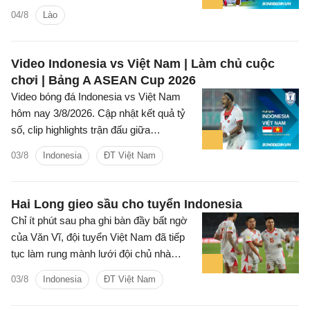
ASEAN Cup 2026) các tình huống trên
04/8
Lào
sân.
Video Indonesia vs Việt Nam | Làm chủ cuộc
chơi | Bảng A ASEAN Cup 2026
Video bóng đá Indonesia vs Việt Nam
hôm nay 3/8/2026. Cập nhật kết quả tỷ
số, clip highlights trận đấu giữa
Indonesia vs Việt Nam (Bảng A ASEAN
03/8
Indonesia
ĐT Việt Nam
Cup 2026).
Hai Long gieo sầu cho tuyển Indonesia
Chỉ ít phút sau pha ghi bàn đầy bất ngờ
của Văn Vĩ, đội tuyển Việt Nam đã tiếp
tục làm rung mành lưới đội chủ nhà
Indonesia, với người ghi bàn là tiền vệ
03/8
Indonesia
ĐT Việt Nam
Nguyễn Hai Long.