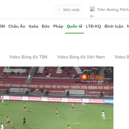
Trên đường Pitch
Mới nhất
BN
Châu Âu
Italia
Đức
Pháp
Quốc tế
LTĐ-KQ
Bình luận
Video Bóng đá TBN
Video Bóng đá Việt Nam
Video 