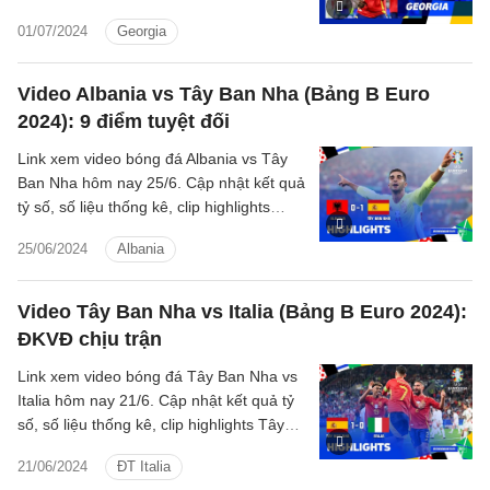
Ban Nha - Georgia Vòng 1/8 Euro 2024.
01/07/2024
Georgia
Video Albania vs Tây Ban Nha (Bảng B Euro
2024): 9 điểm tuyệt đối
Link xem video bóng đá Albania vs Tây
Ban Nha hôm nay 25/6. Cập nhật kết quả
tỷ số, số liệu thống kê, clip highlights
Albania - Tây Ban Nha Bảng B Euro
25/06/2024
Albania
2024.
Video Tây Ban Nha vs Italia (Bảng B Euro 2024):
ĐKVĐ chịu trận
Link xem video bóng đá Tây Ban Nha vs
Italia hôm nay 21/6. Cập nhật kết quả tỷ
số, số liệu thống kê, clip highlights Tây
Ban Nha - Italia Bảng B Euro 2024.
21/06/2024
ĐT Italia