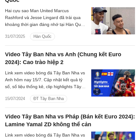
Quốc
Hai cựu sao Man United Marcus
Rashford và Jesse Lingard đã trải qua
khoảng thời gian đáng nhớ tại Hàn Quốc,
khi Barca có chuyến du đấu tại đậy.
31/07/2025
Hàn Quốc
Video Tây Ban Nha vs Anh (Chung kết Euro
2024): Cao trào hiệp 2
Link xem video bóng đá Tây Ban Nha vs
Anh hôm nay 15/7. Cập nhật kết quả tỷ
số, số liệu thống kê, clip highlights Tây
Ban Nha - Anh Chung kết Euro 2024.
15/07/2024
ĐT Tây Ban Nha
Video Tây Ban Nha vs Pháp (Bán kết Euro 2024):
Lamine Yamal ZD không thể cản
Link xem video bóng đá Tây Ban Nha vs