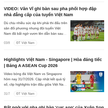
VIDEO: Văn Vĩ ghi bàn sau pha phối hợp đập
nhả đẳng cấp của tuyển Việt Nam
Dù chịu nhiều sức ép khi phải thi đấu trên
sân đối phương nhưng đội tuyển Việt
Nam đã bất ngờ vươn lên dẫn bàn sau
pha dứt điểm đẳng cấp của hậu vệ Văn
03/8
ĐT Việt Nam
Vĩ.
Highlights Việt Nam - Singapore | Hòa đáng tiếc
| Bảng A ASEAN Cup 2026
Video bóng đá Việt Nam vs Singapore
hôm nay 31/7/2026. Cập nhật kết quả tỷ
số, clip highlights trận đấu giữa Việt Nam
vs Singapore (Bảng A ASEAN Cup 2026).
31/7
ĐT Việt Nam
Bất ngờ với pha ghi bàn 'cực son' của Xuân Son