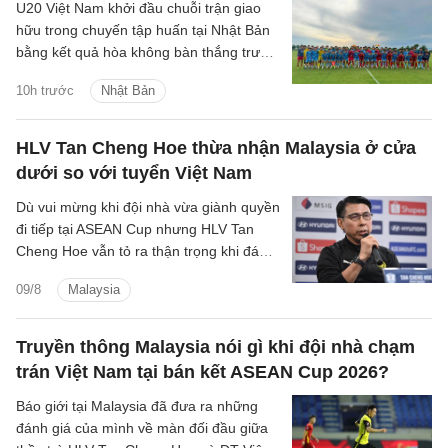
U20 Việt Nam khởi đầu chuỗi trận giao
hữu trong chuyến tập huấn tại Nhật Bản
bằng kết quả hòa không bàn thắng trước
Đại học Kinh tế Osaka.
10h trước
Nhật Bản
HLV Tan Cheng Hoe thừa nhận Malaysia ở cửa
dưới so với tuyển Việt Nam
Dù vui mừng khi đội nhà vừa giành quyền
đi tiếp tại ASEAN Cup nhưng HLV Tan
Cheng Hoe vẫn tỏ ra thận trọng khi đánh
giá về màn đọ sức sắp tới với đội tuyển
09/8
Malaysia
Việt Nam.
Truyền thông Malaysia nói gì khi đội nhà chạm
trán Việt Nam tại bán kết ASEAN Cup 2026?
Báo giới tại Malaysia đã đưa ra những
đánh giá của mình về màn đối đầu giữa