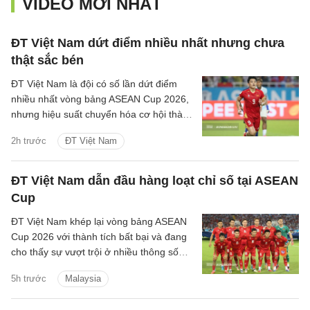
VIDEO MỚI NHẤT
ĐT Việt Nam dứt điểm nhiều nhất nhưng chưa
thật sắc bén
ĐT Việt Nam là đội có số lần dứt điểm
nhiều nhất vòng bảng ASEAN Cup 2026,
nhưng hiệu suất chuyển hóa cơ hội thành
bàn thắng chưa thuộc nhóm cao nhất
2h trước
ĐT Việt Nam
giải.
ĐT Việt Nam dẫn đầu hàng loạt chỉ số tại ASEAN
Cup
ĐT Việt Nam khép lại vòng bảng ASEAN
Cup 2026 với thành tích bất bại và đang
cho thấy sự vượt trội ở nhiều thông số
chuyên môn trước khi chạm trán
5h trước
Malaysia
Malaysia tại bán kết.