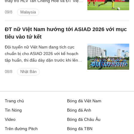
thầy trò HLV Tan Cheng Hoe và ĐT Việt
Nam tại vòng bán kết ASEAN Cup 2026
09/8
Malaysia
sắp tới.
ĐT nữ Việt Nam hướng tới ASIAD 2026 với mục
tiêu vào tứ kết
Đội tuyển nữ Việt Nam đang tích cực
chuẩn bị cho ASIAD 2026 với kế hoạch
tập huấn, thi đấu dày dặn trước khi lên
đường sang Nhật Bản.
08/8
Nhật Bản
Trang chủ
Bóng đá Việt Nam
Tin Nóng
Bóng đá Anh
Video
Bóng đá Châu Âu
Trên đường Pitch
Bóng đá TBN