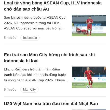
Loại từ vòng bảng ASEAN Cup, HLV Indonesia
chờ dàn sao châu Âu
Sau khi sớm dừng bước tại ASEAN Cup
2026, ĐT Indonesia hướng tới FIFA
ASEAN Cup 2026 với mục tiêu trở lại
mạnh mẽ.
5h trước
Indonesia
Em trai sao Man City hứng chỉ trích sau khi
Indonesia bị loại
Eliano Reijnders trở thành tâm điểm
tranh luận sau khi Indonesia dừng bước
từ vòng bảng ASEAN Cup 2026. Chuyên
gia Tommy Welly, thường được biết đến
9h trước
Man City
với tên Bung Towel, công khai đánh giá
gay gắt màn trình diễn của cầu thủ này.
U20 Việt Nam hòa trận đầu trên đất Nhật Bản