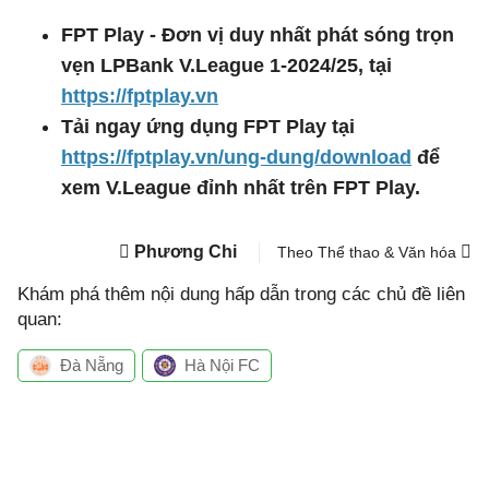
FPT Play - Đơn vị duy nhất phát sóng trọn
vẹn LPBank V.League 1-2024/25, tại
https://fptplay.vn
Tải ngay ứng dụng FPT Play tại
https://fptplay.vn/ung-dung/download
để
xem V.League đỉnh nhất trên FPT Play.
Phương Chi
Theo Thể thao & Văn hóa
Khám phá thêm nội dung hấp dẫn trong các chủ đề liên
quan:
Đà Nẵng
Hà Nội FC