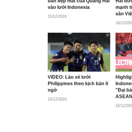
bàn đẹp mắt của Quang Hải
Hải đư
vào lưới Indonesia
mạnh t
sân Việt
15/12/2024
15/12/20
VIDEO: Lào xé lưới
Highlig
Philippines theo kịch bản ít
Indones
ngờ
"Đại b
ASEAN
15/12/2024
15/12/20