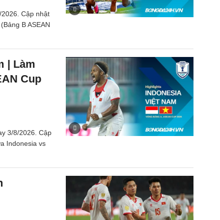
/2026. Cập nhật
ào (Bảng B ASEAN
m | Làm
SEAN Cup
ay 3/8/2026. Cập
iữa Indonesia vs
n