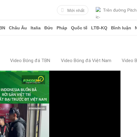
Trên đường Pitch
Mới nhất
BN
Châu Âu
Italia
Đức
Pháp
Quốc tế
LTĐ-KQ
Bình luận
Video Bóng đá TBN
Video Bóng đá Việt Nam
Video 