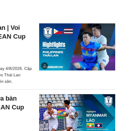
n | Voi
SEAN Cup
nay 4/8/2026. Cập
 vs Thái Lan
ên sân.
a bàn
SEAN Cup