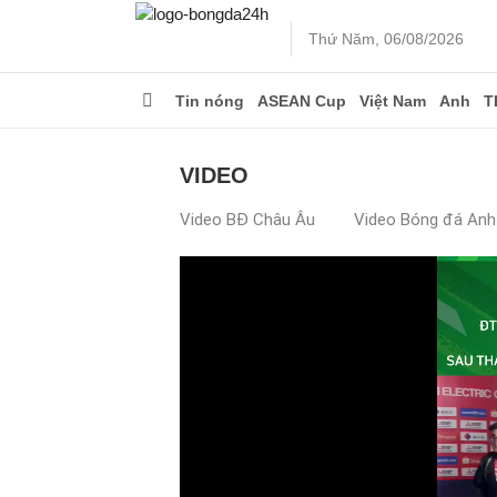
Thứ Năm, 06/08/2026
Tin nóng
ASEAN Cup
Việt Nam
Anh
T
VIDEO
Video BĐ Châu Âu
Video Bóng đá Anh