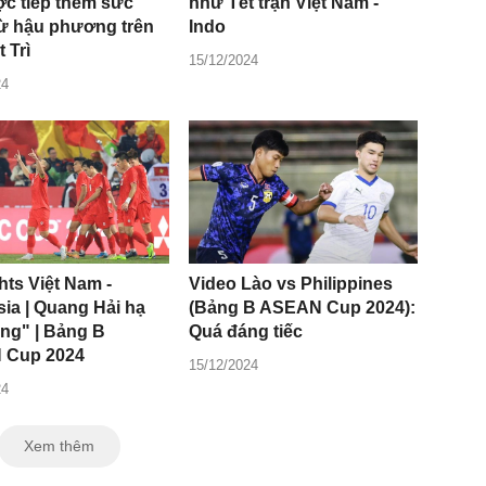
ợc tiếp thêm sức
như Tết trận Việt Nam -
ừ hậu phương trên
Indo
 Trì
15/12/2024
24
hts Việt Nam -
Video Lào vs Philippines
ia | Quang Hải hạ
(Bảng B ASEAN Cup 2024):
àng" | Bảng B
Quá đáng tiếc
 Cup 2024
15/12/2024
24
Xem thêm