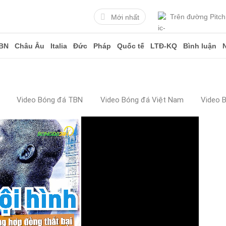
Trên đường Pitch
Mới nhất
BN
Châu Âu
Italia
Đức
Pháp
Quốc tế
LTĐ-KQ
Bình luận
Video Bóng đá TBN
Video Bóng đá Việt Nam
Video 