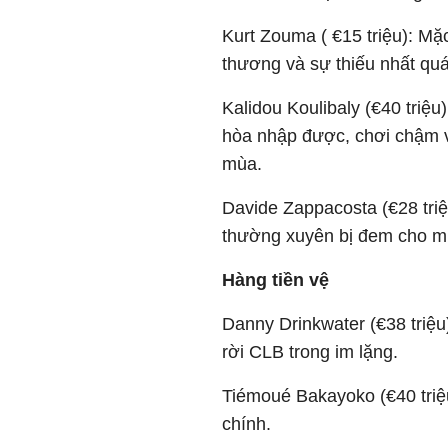
Kurt Zouma ( €15 triệu): Mặ
thương và sự thiếu nhất quán
Kalidou Koulibaly (€40 triệ
hòa nhập được, chơi chậm và
mùa.
Davide Zappacosta (€28 triệu
thường xuyên bị đem cho 
Hàng tiền vệ
Danny Drinkwater (€38 triệ
rời CLB trong im lặng. ​
Tiémoué Bakayoko (€40 triệ
chính.