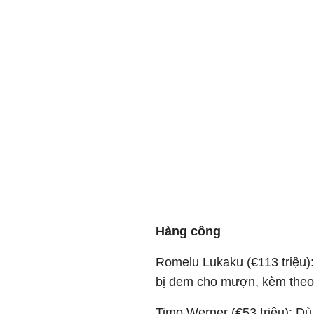
Hàng công
Romelu Lukaku (€113 triệu):
bị đem cho mượn, kèm theo 
Timo Werner (€53 triệu): D