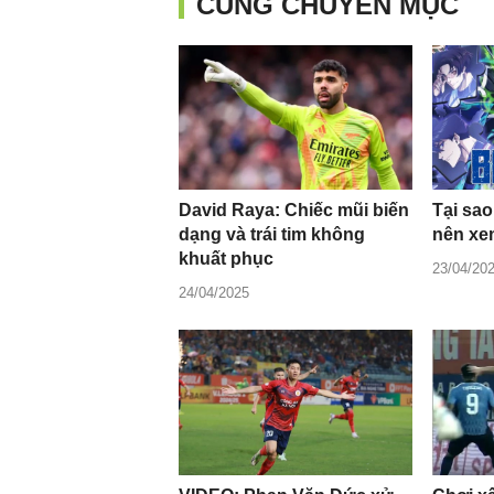
CÙNG CHUYÊN MỤC
David Raya: Chiếc mũi biến
Tại sa
dạng và trái tim không
nên xe
khuất phục
23/04/20
24/04/2025