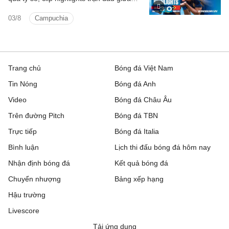
Campuchia vs Timor Leste (Bảng A
03/8
Campuchia
ASEAN Cup 2026).
Trang chủ
Bóng đá Việt Nam
Tin Nóng
Bóng đá Anh
Video
Bóng đá Châu Âu
Trên đường Pitch
Bóng đá TBN
Trực tiếp
Bóng đá Italia
Bình luận
Lịch thi đấu bóng đá hôm nay
Nhận định bóng đá
Kết quả bóng đá
Chuyển nhượng
Bảng xếp hạng
Hậu trường
Livescore
Tải ứng dụng