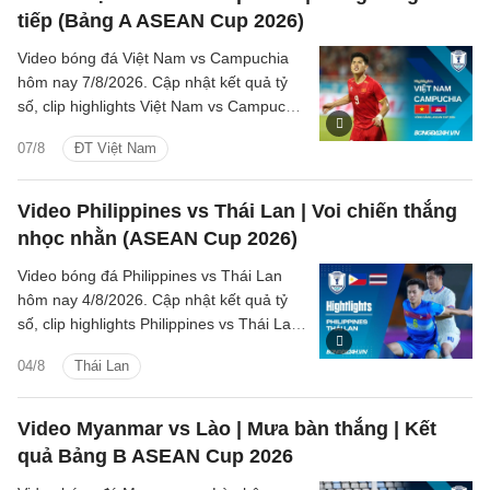
tiếp (Bảng A ASEAN Cup 2026)
Video bóng đá Việt Nam vs Campuchia
hôm nay 7/8/2026. Cập nhật kết quả tỷ
số, clip highlights Việt Nam vs Campuchia
(Bảng A ASEAN Cup 2026) các tình
07/8
ĐT Việt Nam
huống trên sân.
Video Philippines vs Thái Lan | Voi chiến thắng
nhọc nhằn (ASEAN Cup 2026)
Video bóng đá Philippines vs Thái Lan
hôm nay 4/8/2026. Cập nhật kết quả tỷ
số, clip highlights Philippines vs Thái Lan
(Bảng B ASEAN Cup 2026) các tình
04/8
Thái Lan
huống trên sân.
Video Myanmar vs Lào | Mưa bàn thắng | Kết
quả Bảng B ASEAN Cup 2026