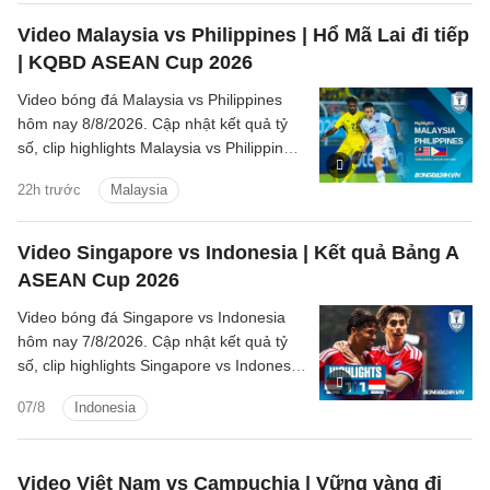
Video Malaysia vs Philippines | Hổ Mã Lai đi tiếp
| KQBD ASEAN Cup 2026
Video bóng đá Malaysia vs Philippines
hôm nay 8/8/2026. Cập nhật kết quả tỷ
số, clip highlights Malaysia vs Philippines
(Bảng B ASEAN Cup 2026) các tình
22h trước
Malaysia
huống trên sân.
Video Singapore vs Indonesia | Kết quả Bảng A
ASEAN Cup 2026
Video bóng đá Singapore vs Indonesia
hôm nay 7/8/2026. Cập nhật kết quả tỷ
số, clip highlights Singapore vs Indonesia
(Bảng A ASEAN Cup 2026) các tình
07/8
Indonesia
huống trên sân.
Video Việt Nam vs Campuchia | Vững vàng đi