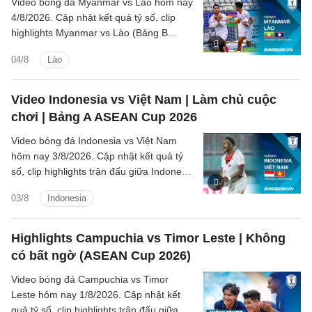
Video bóng đá Myanmar vs Lào hôm nay
4/8/2026. Cập nhật kết quả tỷ số, clip
highlights Myanmar vs Lào (Bảng B
ASEAN Cup 2026) các tình huống trên
04/8
Lào
sân.
Video Indonesia vs Việt Nam | Làm chủ cuộc
chơi | Bảng A ASEAN Cup 2026
Video bóng đá Indonesia vs Việt Nam
hôm nay 3/8/2026. Cập nhật kết quả tỷ
số, clip highlights trận đấu giữa Indonesia
vs Việt Nam (Bảng A ASEAN Cup 2026).
03/8
Indonesia
Highlights Campuchia vs Timor Leste | Không
có bất ngờ (ASEAN Cup 2026)
Video bóng đá Campuchia vs Timor
Leste hôm nay 1/8/2026. Cập nhật kết
quả tỷ số, clip highlights trận đấu giữa