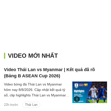
VIDEO MỚI NHẤT
Video Thái Lan vs Myanmar | Kết quả đã rõ
(Bảng B ASEAN Cup 2026)
Video bóng đá Thái Lan vs Myanmar
hôm nay 8/8/2026. Cập nhật kết quả tỷ
số, clip highlights Thái Lan vs Myanmar
(Bảng B ASEAN Cup 2026) các tình
22h trước
Thái Lan
huống trên sân.