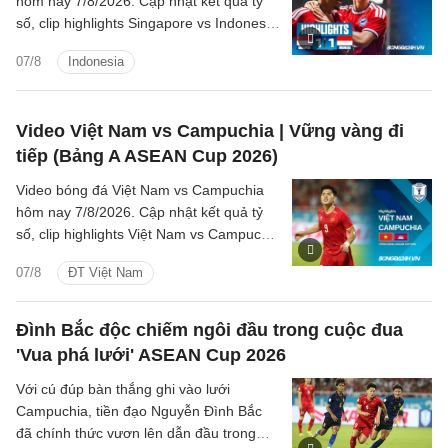
hôm nay 7/8/2026. Cập nhật kết quả tỷ
số, clip highlights Singapore vs Indonesia
(Bảng A ASEAN Cup 2026) các tình
07/8
Indonesia
huống trên sân.
Video Việt Nam vs Campuchia | Vững vàng đi
tiếp (Bảng A ASEAN Cup 2026)
Video bóng đá Việt Nam vs Campuchia
hôm nay 7/8/2026. Cập nhật kết quả tỷ
số, clip highlights Việt Nam vs Campuchia
(Bảng A ASEAN Cup 2026) các tình
07/8
ĐT Việt Nam
huống trên sân.
Đình Bắc độc chiếm ngôi đầu trong cuộc đua
'Vua phá lưới' ASEAN Cup 2026
Với cú đúp bàn thắng ghi vào lưới
Campuchia, tiền đạo Nguyễn Đình Bắc
đã chính thức vươn lên dẫn đầu trong