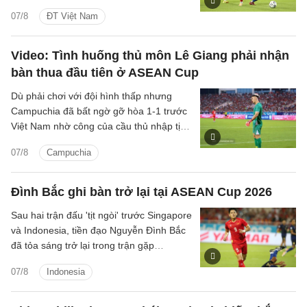
cuộc đua 'Vua phá lưới' với 5 bàn thắng.
07/8
ĐT Việt Nam
Video: Tình huống thủ môn Lê Giang phải nhận
bàn thua đầu tiên ở ASEAN Cup
Dù phải chơi với đội hình thấp nhưng
Campuchia đã bất ngờ gỡ hòa 1-1 trước
Việt Nam nhờ công của cầu thủ nhập tịch
Iago Bento.
07/8
Campuchia
Đình Bắc ghi bàn trở lại tại ASEAN Cup 2026
Sau hai trận đấu 'tịt ngòi' trước Singapore
và Indonesia, tiền đạo Nguyễn Đình Bắc
đã tỏa sáng trở lại trong trận gặp
Campuchia tối ngày 7/8.
07/8
Indonesia