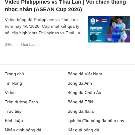
Video Philippines vs Thái Lan | Voi chiến thắng
nhọc nhằn (ASEAN Cup 2026)
Video bóng đá Philippines vs Thái Lan
hôm nay 4/8/2026. Cập nhật kết quả tỷ
số, clip highlights Philippines vs Thái Lan
(Bảng B ASEAN Cup 2026) các tình
04/8
Thái Lan
huống trên sân.
Trang chủ
Bóng đá Việt Nam
Tin Nóng
Bóng đá Anh
Video
Bóng đá Châu Âu
Trên đường Pitch
Bóng đá TBN
Trực tiếp
Bóng đá Italia
Bình luận
Lịch thi đấu bóng đá hôm nay
Nhận định bóng đá
Kết quả bóng đá