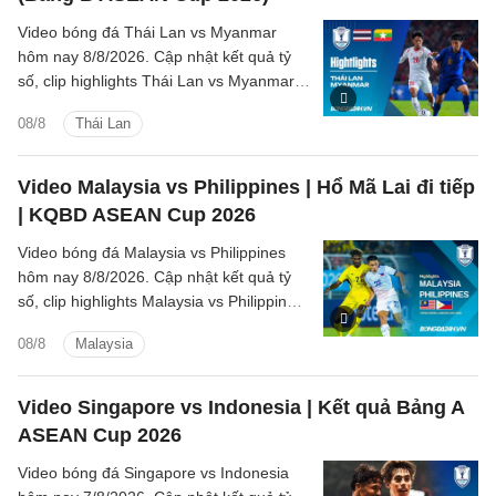
Video bóng đá Thái Lan vs Myanmar
hôm nay 8/8/2026. Cập nhật kết quả tỷ
số, clip highlights Thái Lan vs Myanmar
(Bảng B ASEAN Cup 2026) các tình
08/8
Thái Lan
huống trên sân.
Video Malaysia vs Philippines | Hổ Mã Lai đi tiếp
| KQBD ASEAN Cup 2026
Video bóng đá Malaysia vs Philippines
hôm nay 8/8/2026. Cập nhật kết quả tỷ
số, clip highlights Malaysia vs Philippines
(Bảng B ASEAN Cup 2026) các tình
08/8
Malaysia
huống trên sân.
Video Singapore vs Indonesia | Kết quả Bảng A
ASEAN Cup 2026
Video bóng đá Singapore vs Indonesia