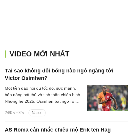
VIDEO MỚI NHẤT
Tại sao không đội bóng nào ngó ngàng tới
Victor Osimhen?
Một tiền đạo hội đủ tốc độ, sức mạnh,
bản năng sát thủ và tinh thần chiến binh.
Nhưng hè 2025, Osimhen bất ngờ rơi
vào thế kẹt: Napoli muốn bán, cầu thủ
24/07/2025
Napoli
muốn đi, nhưng chẳng có ai thật sự
muốn rước.
AS Roma cân nhắc chiêu mộ Erik ten Hag