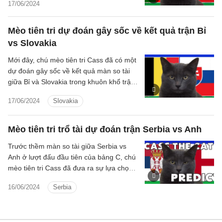
khuôn khổ trận ra quân bảng F EURO
17/06/2024
2024.
Mèo tiên tri dự đoán gây sốc về kết quả trận Bỉ
vs Slovakia
Mới đây, chú mèo tiên tri Cass đã có một
dự đoán gây sốc về kết quả màn so tài
giữa Bỉ và Slovakia trong khuôn khổ trận
ra quân bảng E EURO 2024.
17/06/2024
Slovakia
Mèo tiên tri trổ tài dự đoán trận Serbia vs Anh
Trước thềm màn so tài giữa Serbia vs
Anh ở lượt đấu đầu tiên của bảng C, chú
mèo tiên tri Cass đã đưa ra sự lựa chọn
của mình về đội thắng ở trận này.
16/06/2024
Serbia