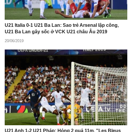
U21 Italia 0-1 U21 Ba Lan: Sao trẻ Arsenal lập công,
U21 Ba Lan gây sốc ở VCK U21 châu Âu 2019
20/06/2019
U21 Anh 1-2 U21 Pháp: Hỏng 2 quả 11m, "Les Bleus