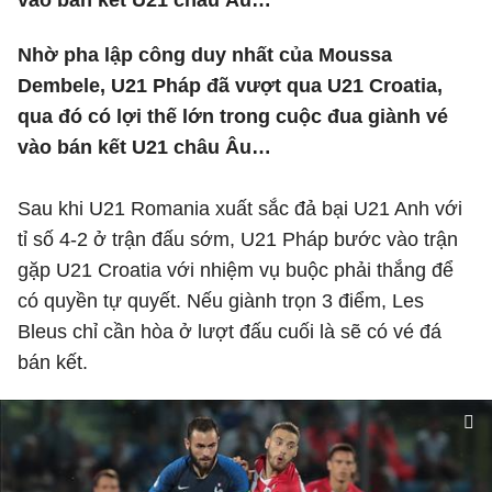
vào bán kết U21 châu Âu…
Nhờ pha lập công duy nhất của Moussa
Dembele, U21 Pháp đã vượt qua U21 Croatia,
qua đó có lợi thế lớn trong cuộc đua giành vé
vào bán kết U21 châu Âu…
Sau khi U21 Romania xuất sắc đả bại U21 Anh với
tỉ số 4-2 ở trận đấu sớm, U21 Pháp bước vào trận
gặp U21 Croatia với nhiệm vụ buộc phải thắng để
có quyền tự quyết. Nếu giành trọn 3 điểm, Les
Bleus chỉ cần hòa ở lượt đấu cuối là sẽ có vé đá
bán kết.