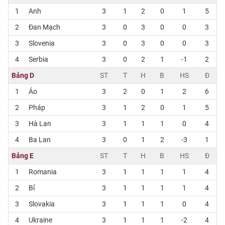
1
Anh
3
1
2
0
1
5
2
Đan Mạch
3
0
3
0
0
3
3
Slovenia
3
0
3
0
0
3
4
Serbia
3
0
2
1
-1
2
Bảng D
ST
T
H
B
HS
Đ
1
Áo
3
2
0
1
2
6
2
Pháp
3
1
2
0
1
5
3
Hà Lan
3
1
1
1
0
4
4
Ba Lan
3
0
1
2
-3
1
Bảng E
ST
T
H
B
HS
Đ
1
Romania
3
1
1
1
1
4
2
Bỉ
3
1
1
1
1
4
3
Slovakia
3
1
1
1
0
4
4
Ukraine
3
1
1
1
-2
4