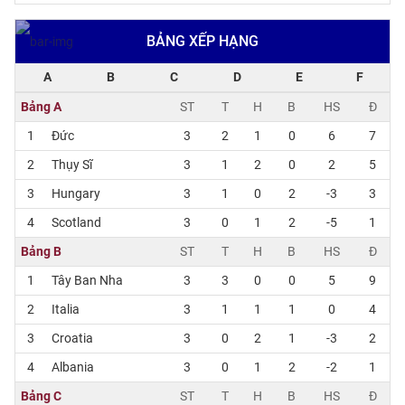
BẢNG XẾP HẠNG
A
B
C
D
E
F
Bảng A
ST
T
H
B
HS
Đ
1
Đức
3
2
1
0
6
7
2
Thụy Sĩ
3
1
2
0
2
5
3
Hungary
3
1
0
2
-3
3
4
Scotland
3
0
1
2
-5
1
Bảng B
ST
T
H
B
HS
Đ
1
Tây Ban Nha
3
3
0
0
5
9
2
Italia
3
1
1
1
0
4
3
Croatia
3
0
2
1
-3
2
4
Albania
3
0
1
2
-2
1
Bảng C
ST
T
H
B
HS
Đ