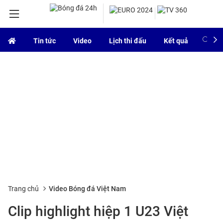
Tin tức
Video
Lịch thi đấu
Kết quả
Bảng
Trang chủ
Video Bóng đá Việt Nam
Clip highlight hiệp 1 U23 Việt