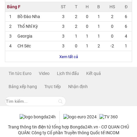
Bảng F
ST
T
H
B
HS
Đ
1
Bồ Đào Nha
3
2
0
1
2
6
2
Thổ Nhĩ Kỳ
3
2
0
1
0
6
3
Georgia
3
1
1
1
0
4
4
CH Séc
3
0
1
2
-2
1
Xem tất cả
Tin tức Euro
Video
Lịch thi đấu
Kết quả
Bảng xếp hạng
Trực tiếp
Nhận định
Trang thông tin điện tử tổng hợp Bongda24h.vn - CƠ QUAN CHỦ
QUẢN: Công ty Cổ phần Truyền thông Quốc tế INCOM