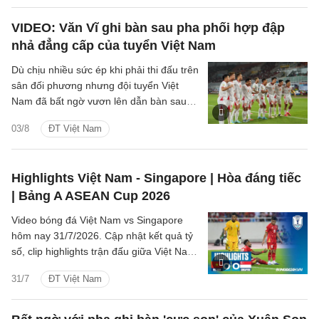
VIDEO: Văn Vĩ ghi bàn sau pha phối hợp đập
nhả đẳng cấp của tuyển Việt Nam
Dù chịu nhiều sức ép khi phải thi đấu trên
sân đối phương nhưng đội tuyển Việt
Nam đã bất ngờ vươn lên dẫn bàn sau
pha dứt điểm đẳng cấp của hậu vệ Văn
03/8
ĐT Việt Nam
Vĩ.
Highlights Việt Nam - Singapore | Hòa đáng tiếc
| Bảng A ASEAN Cup 2026
Video bóng đá Việt Nam vs Singapore
hôm nay 31/7/2026. Cập nhật kết quả tỷ
số, clip highlights trận đấu giữa Việt Nam
vs Singapore (Bảng A ASEAN Cup 2026).
31/7
ĐT Việt Nam