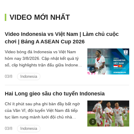
VIDEO MỚI NHẤT
Video Indonesia vs Việt Nam | Làm chủ cuộc
chơi | Bảng A ASEAN Cup 2026
Video bóng đá Indonesia vs Việt Nam
hôm nay 3/8/2026. Cập nhật kết quả tỷ
số, clip highlights trận đấu giữa Indonesia
vs Việt Nam (Bảng A ASEAN Cup 2026).
03/8
Indonesia
Hai Long gieo sầu cho tuyển Indonesia
Chỉ ít phút sau pha ghi bàn đầy bất ngờ
của Văn Vĩ, đội tuyển Việt Nam đã tiếp
tục làm rung mành lưới đội chủ nhà
Indonesia, với người ghi bàn là tiền vệ
03/8
Indonesia
Nguyễn Hai Long.