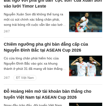
Bất ngờ với pha ghi bàn 'cực son' của Xuân Son
vào lưới Timor Leste
Nguyễn Xuân Son đã không thể tung ra
một cú sút chính xác bằng chân phải,
song trái bóng rốt cuộc vẫn lăn vào lưới
nhờ cái chân trái của tiền đạo này.
24/7
Chiêm ngưỡng pha ghi bàn đẳng cấp của
Nguyễn Đình Bắc tại ASEAN Cup 2026
Cú cứa lòng chân phải hiểm hóc của
Nguyễn Đình Bắc vào góc xa khung
thành ở phút 31 đã mang về bàn thắng
thứ hai cho đội tuyển Việt Nam trước
24/7
ĐT Việt Nam
Timor Leste.
Đỗ Hoàng Hên mở tài khoản bàn thắng cho
tuyển Việt Nam tại ASEAN Cup 2026
Ngay đầu trận đấu, đội tuyển Việt Nam