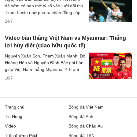
đã sớm có bàn mở tỷ số vào lưới đối thủ
Timor Leste nhờ pha ra chân đẳng cấp
của tiền vệ nhập tịch Đỗ Hoàng Hên.
24/7
Video bàn thắng Việt Nam vs Myanmar: Thắng
lợi hủy diệt (Giao hữu quốc tế)
Nguyễn Xuân Son, Phạm Xuân Mạnh, Đỗ
Hoàng Hên và Nguyễn Đình Bắc ghi bàn
giúp Việt Nam thắng Myanmar 4-0 ở trận
giao hữu trước ASEAN Cup.
18/7
Trang chủ
Bóng đá Việt Nam
Tin Nóng
Bóng đá Anh
Video
Bóng đá Châu Âu
Trên đường Pitch
Bóng đá TBN