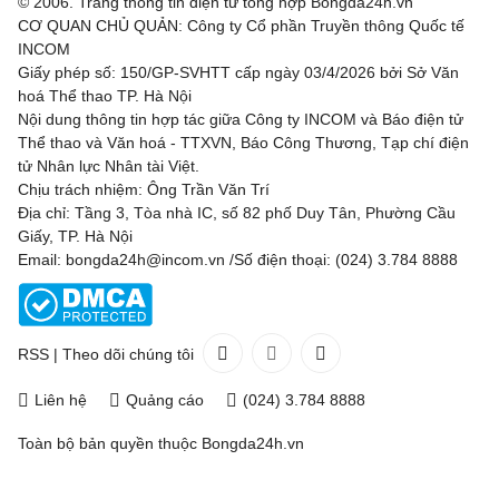
© 2006. Trang thông tin điện tử tổng hợp Bongda24h.vn
CƠ QUAN CHỦ QUẢN: Công ty Cổ phần Truyền thông Quốc tế
INCOM
Giấy phép số: 150/GP-SVHTT cấp ngày 03/4/2026 bởi Sở Văn
hoá Thể thao TP. Hà Nội
Nội dung thông tin hợp tác giữa Công ty INCOM và Báo điện tử
Thể thao và Văn hoá - TTXVN, Báo Công Thương, Tạp chí điện
tử Nhân lực Nhân tài Việt.
Chịu trách nhiệm: Ông Trần Văn Trí
Địa chỉ: Tầng 3, Tòa nhà IC, số 82 phố Duy Tân, Phường Cầu
Giấy, TP. Hà Nội
Email: bongda24h@incom.vn /Số điện thoại: (024) 3.784 8888
RSS
|
Theo dõi chúng tôi
Liên hệ
Quảng cáo
(024) 3.784 8888
Toàn bộ bản quyền thuộc
Bongda24h.vn