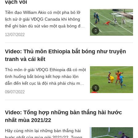
vạch vôi
Tiền đạo William Akio có một pha bỏ lỡ
lịch sử ở giải VĐQG Canada khi không
thể ghi bàn dù sút vào một quả bóng đã
lăn gần hết qua vạch vôi.
12/07/2022
Video: Thủ môn Ethiopia bắt bóng như truyện
tranh và cái kết
Thủ môn ở giải VĐQG Ethiopia đã có một
tình huống bắt bóng kết hợp nhào lộn
dẫn đến kết cục là đội nhà phải chịu một
quả penalty oan ức.
09/07/2022
Video: Tổng hợp những bàn thắng hài hước
nhất mùa 2021/22
Hãy cùng nhìn lại những bàn thắng hài
hước nhất của mùa giải 2021/22. Trong