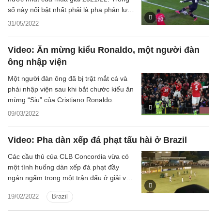
số này nổi bật nhất phải là pha phản lưới
nhà của Pedri ở Euro 2020.
31/05/2022
Video: Ăn mừng kiểu Ronaldo, một người đàn
ông nhập viện
Một người đàn ông đã bị trật mắt cá và
phải nhập viện sau khi bắt chước kiểu ăn
mừng “Siu” của Cristiano Ronaldo.
09/03/2022
Video: Pha dàn xếp đá phạt tấu hài ở Brazil
Các cầu thủ của CLB Concordia vừa có
một tình huống dàn xếp đá phạt đầy
ngán ngẩm trong một trận đấu ở giải vô
địch khu vực.
19/02/2022
Brazil