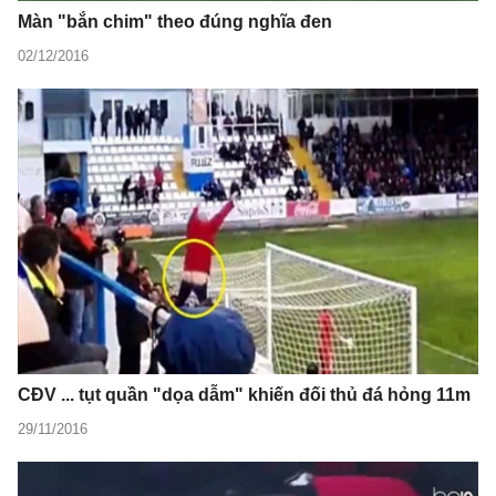
Màn "bắn chim" theo đúng nghĩa đen
02/12/2016
CĐV ... tụt quần "dọa dẫm" khiến đối thủ đá hỏng 11m
29/11/2016