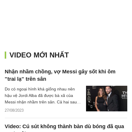
VIDEO MỚI NHẤT
Nhận nhầm chồng, vợ Messi gây sốt khi ôm
"trai lạ" trên sân
Do có ngoại hình khá giống nhau nên
hậu vệ Jordi Alba đã được bà xã của
Messi nhận nhầm trên sân. Cả hai sau
đó đã có cái ôm khá ngượng nghịu.
27/08/2023
Video: Cú sút không thành bàn dù bóng đã qua