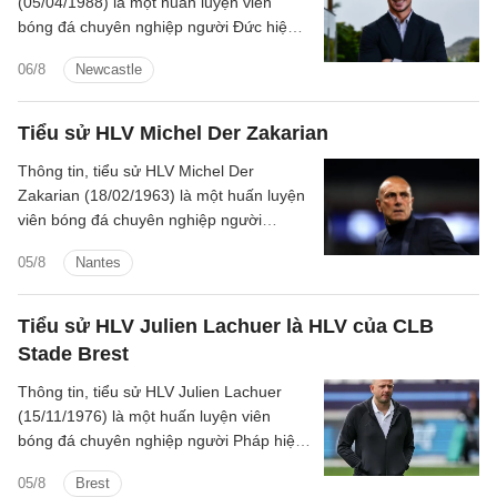
(05/04/1988) là một huấn luyện viên
bóng đá chuyên nghiệp người Đức hiện
đang dẫn dắt CLB Newcastle United tại
06/8
Newcastle
Ngoại hạng Anh.
Tiểu sử HLV Michel Der Zakarian
Thông tin, tiểu sử HLV Michel Der
Zakarian (18/02/1963) là một huấn luyện
viên bóng đá chuyên nghiệp người
Armenia hiện đang dẫn dắt CLB Nantes
05/8
Nantes
tại Ligue 2.
Tiểu sử HLV Julien Lachuer là HLV của CLB
Stade Brest
Thông tin, tiểu sử HLV Julien Lachuer
(15/11/1976) là một huấn luyện viên
bóng đá chuyên nghiệp người Pháp hiện
đang dẫn dắt CLB Stade Brest tại Ligue
05/8
Brest
1.