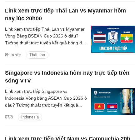
Link xem trực tiếp Thái Lan vs Myanmar hôm
nay lúc 20h00
Link xem trực tiếp Thái Lan vs Myanmar
Vòng Bảng BSEAN Cup 2026 ở đâu?
Tường thuật trực tuyến kết quả bóng đá
Thái Lan vs Myanmar trên kênh phát
8h trước
Thái Lan
sóng nào?
Singapore vs Indonesia hôm nay trực tiếp trên
sóng VTV
Link xem trực tiếp Singapore vs
Indonesia Vòng bảng ASEAN Cup 2026 ở
đâu? Tường thuật trực tuyến kết quả
bóng đá Singapore vs Indonesia trên
07/8
Indonesia
kênh phát sóng nào?
Link xem trực tiếp Việt Nam vs Campuchia 20h