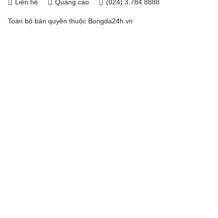
Liên hệ
Quảng cáo
(024) 3.784 8888
Toàn bộ bản quyền thuộc
Bongda24h.vn