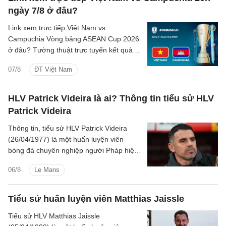
ngày 7/8 ở đâu?
Link xem trực tiếp Việt Nam vs
Campuchia Vòng bảng ASEAN Cup 2026
ở đâu? Tường thuật trực tuyến kết quả
bóng đá Việt Nam vs Campuchia trên
07/8
ĐT Việt Nam
kênh phát sóng nào?
HLV Patrick Videira là ai? Thông tin tiểu sử HLV
Patrick Videira
Thông tin, tiểu sử HLV Patrick Videira
(26/04/1977) là một huấn luyện viên
bóng đá chuyên nghiệp người Pháp hiện
đang dẫn dắt CLB Le Mans tại Ligue 1.
06/8
Le Mans
Tiểu sử huấn luyện viên Matthias Jaissle
Tiểu sử HLV Matthias Jaissle