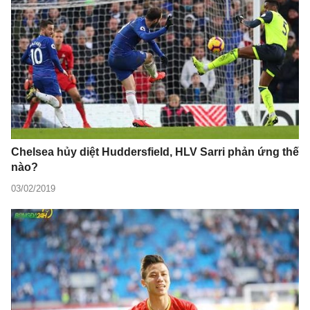
Chelsea hủy diệt Huddersfield, HLV Sarri phản ứng thế
nào?
03/02/2019