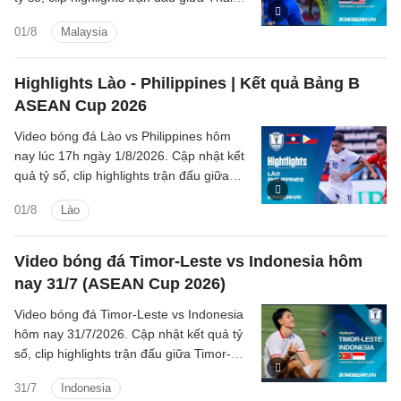
Lan vs Malaysia (Bảng B ASEAN Cup
01/8
Malaysia
2026).
Highlights Lào - Philippines | Kết quả Bảng B
ASEAN Cup 2026
Video bóng đá Lào vs Philippines hôm
nay lúc 17h ngày 1/8/2026. Cập nhật kết
quả tỷ số, clip highlights trận đấu giữa
Lào vs Philippines (Bảng B ASEAN Cup
01/8
Lào
2026).
Video bóng đá Timor-Leste vs Indonesia hôm
nay 31/7 (ASEAN Cup 2026)
Video bóng đá Timor-Leste vs Indonesia
hôm nay 31/7/2026. Cập nhật kết quả tỷ
số, clip highlights trận đấu giữa Timor-
Leste vs Indonesia (Bảng A ASEAN Cup
31/7
Indonesia
2026).