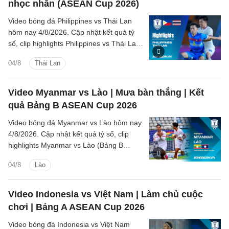
nhọc nhằn (ASEAN Cup 2026)
Video bóng đá Philippines vs Thái Lan
hôm nay 4/8/2026. Cập nhật kết quả tỷ
số, clip highlights Philippines vs Thái Lan
(Bảng B ASEAN Cup 2026) các tình
04/8
Thái Lan
huống trên sân.
Video Myanmar vs Lào | Mưa bàn thắng | Kết
quả Bảng B ASEAN Cup 2026
Video bóng đá Myanmar vs Lào hôm nay
4/8/2026. Cập nhật kết quả tỷ số, clip
highlights Myanmar vs Lào (Bảng B
ASEAN Cup 2026) các tình huống trên
04/8
Lào
sân.
Video Indonesia vs Việt Nam | Làm chủ cuộc
chơi | Bảng A ASEAN Cup 2026
Video bóng đá Indonesia vs Việt Nam