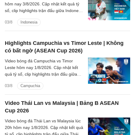
hôm nay 3/8/2026. Cập nhật kết quả tỷ
số, clip highlights trận đấu giữa Indonesia
vs Việt Nam (Bảng A ASEAN Cup 2026).
03/8
Indonesia
Highlights Campuchia vs Timor Leste | Không
có bất ngờ (ASEAN Cup 2026)
Video bóng đá Campuchia vs Timor
Leste hôm nay 1/8/2026. Cập nhật kết
quả tỷ số, clip highlights trận đấu giữa
Campuchia vs Timor Leste (Bảng A
03/8
Campuchia
ASEAN Cup 2026).
Video Thái Lan vs Malaysia | Bảng B ASEAN
Cup 2026
Video bóng đá Thái Lan vs Malaysia lúc
20h hôm nay 1/8/2026. Cập nhật kết quả
tỷ số, clip highlights trận đấu giữa Thái