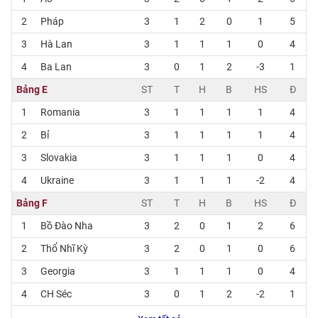
2
Pháp
3
1
2
0
1
5
3
Hà Lan
3
1
1
1
0
4
4
Ba Lan
3
0
1
2
-3
1
Bảng E
ST
T
H
B
HS
Đ
1
Romania
3
1
1
1
1
4
2
Bỉ
3
1
1
1
1
4
3
Slovakia
3
1
1
1
0
4
4
Ukraine
3
1
1
1
-2
4
Bảng F
ST
T
H
B
HS
Đ
1
Bồ Đào Nha
3
2
0
1
2
6
2
Thổ Nhĩ Kỳ
3
2
0
1
0
6
3
Georgia
3
1
1
1
0
4
4
CH Séc
3
0
1
2
-2
1