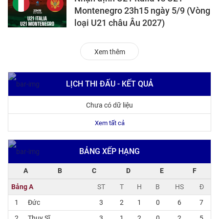
Montenegro 23h15 ngày 5/9 (Vòng
loại U21 châu Âu 2027)
Xem thêm
LỊCH THI ĐẤU - KẾT QUẢ
Chưa có dữ liệu
Xem tất cả
BẢNG XẾP HẠNG
A
B
C
D
E
F
Bảng A
ST
T
H
B
HS
Đ
1
Đức
3
2
1
0
6
7
2
Thụy Sĩ
3
1
2
0
2
5