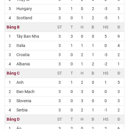
3
Hungary
3
1
0
2
-3
3
4
Scotland
3
0
1
2
-5
1
Bảng B
ST
T
H
B
HS
Đ
1
Tây Ban Nha
3
3
0
0
5
9
2
Italia
3
1
1
1
0
4
3
Croatia
3
0
2
1
-3
2
4
Albania
3
0
1
2
-2
1
Bảng C
ST
T
H
B
HS
Đ
1
Anh
3
1
2
0
1
5
2
Đan Mạch
3
0
3
0
0
3
3
Slovenia
3
0
3
0
0
3
4
Serbia
3
0
2
1
-1
2
Bảng D
ST
T
H
B
HS
Đ
1
Áo
3
2
0
1
2
6