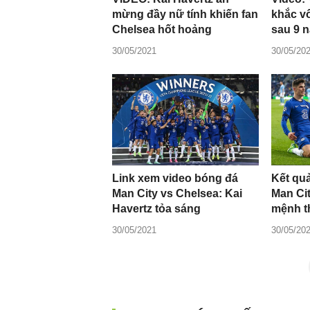
mừng đầy nữ tính khiến fan
khắc v
Chelsea hốt hoảng
sau 9 
30/05/2021
30/05/20
Link xem video bóng đá
Kết qu
Man City vs Chelsea: Kai
Man Ci
Havertz tỏa sáng
mệnh t
30/05/2021
30/05/20