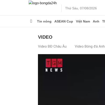
Thứ Sáu, 07/08/2026
Tin nóng
ASEAN Cup
Việt Nam
Anh
T
VIDEO
Video BĐ Châu Âu
Video Bóng đá Anh