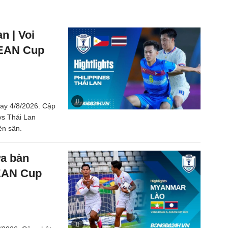
n | Voi
SEAN Cup
nay 4/8/2026. Cập
 vs Thái Lan
ên sân.
a bàn
SEAN Cup