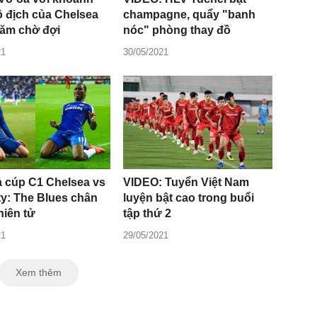
ô địch của Chelsea
champagne, quẩy "banh
năm chờ đợi
nóc" phòng thay đồ
21
30/05/2021
ả cúp C1 Chelsea vs
VIDEO: Tuyển Việt Nam
ty: The Blues chân
luyện bật cao trong buổi
hiên tử
tập thứ 2
21
29/05/2021
Xem thêm