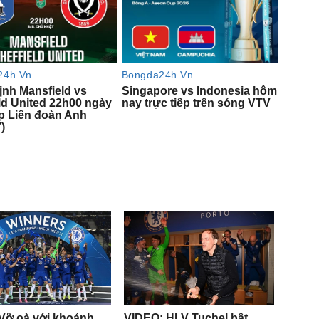
 Vỡ oà với khoảnh
VIDEO: HLV Tuchel bật