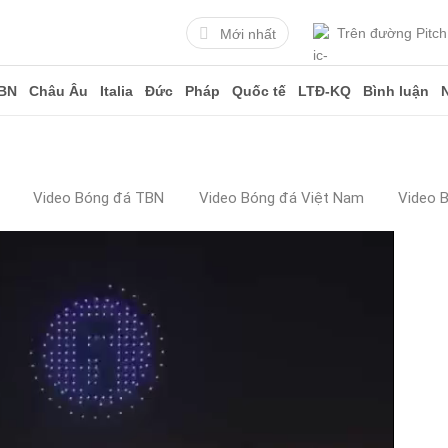
Trên đường Pitch
Mới nhất
BN
Châu Âu
Italia
Đức
Pháp
Quốc tế
LTĐ-KQ
Bình luận
Video Bóng đá TBN
Video Bóng đá Việt Nam
Video 