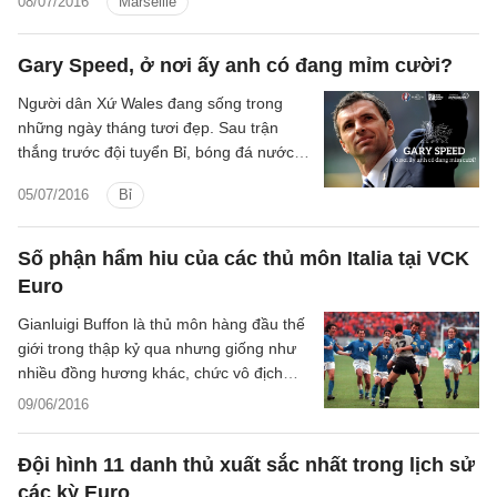
08/07/2016
Marseille
hình bóng của Miroslav Klose.
Buffon
Gary Speed, ở nơi ấy anh có đang mỉm cười?
Người dân Xứ Wales đang sống trong
những ngày tháng tươi đẹp. Sau trận
thắng trước đội tuyển Bỉ, bóng đá nước
nhà tiếp tục viết lên những trang sử mới.
05/07/2016
Bỉ
Các màn ăn mừng, lễ hội tưng bừng ở
muôn nơi. Và trong không khí sôi động
ấy, cổ động viên Xứ Wales vẫn dành ra
Số phận hẩm hiu của các thủ môn Italia tại VCK
một khoảng lặng, để tưởng niệm huyền
Euro
thoại của bóng đá nước nhà, người đặt
nền móng cho thành công hôm nay - cố
Gianluigi Buffon là thủ môn hàng đầu thế
danh thủ Gary Speed.
giới trong thập kỷ qua nhưng giống như
nhiều đồng hương khác, chức vô địch
EURO vẫn đang lẩn tránh anh.
09/06/2016
Đội hình 11 danh thủ xuất sắc nhất trong lịch sử
các kỳ Euro