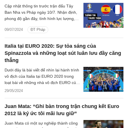
Cập nhật thông tin trước trận đấu Tây
Ban Nha vs Pháp ngày 10/7. Nhận định,
phong độ gần đây, tình hình lực lượng,
lịch trực tiếp Tây Ban Nha - Pháp.
09/07/2024
ĐT Pháp
Italia tại EURO 2020: Sự tỏa sáng của
Spinazzola và những loạt sút luân lưu đầy căng
thẳng
Dưới đây là bài viết để nhìn lại hành trình
vô địch của Italia tại EURO 2020 trong
loạt bài về những nhà vô địch EURO của
The Athletic.
29/05/2024
Juan Mata: “Ghi bàn trong trận chung kết Euro
2012 là ký ức tôi mãi lưu giữ”
Juan Mata có một sự nghiệp thành công