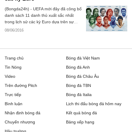
(Bongda24h) - UEFA mới đây đã công bố
danh sách 11 danh thủ xuất sắc nhất
trong lịch sử các kỳ Euro dựa trên sự
bình chọn của gần 3,5 triệu cổ động viên.
08/06/2016
Trang chủ
Bóng đá Việt Nam
Tin Nóng
Bóng đá Anh
Video
Bóng đá Châu Âu
Trên đường Pitch
Bóng đá TBN
Trực tiếp
Bóng đá Italia
Bình luận
Lịch thi đấu bóng đá hôm nay
Nhận định bóng đá
Kết quả bóng đá
Chuyển nhượng
Bảng xếp hạng
Hậu trường