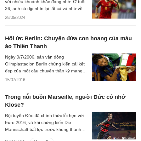
với nhiều khoảnh khắc đáng nhớ. Ở tuổi
36, anh có dịp nhìn lại tất cả và nhớ về
một quãng đời đáng nhớ của mình.
29/05/2024
Hồi ức Berlin: Chuyện đứa con hoang của màu
áo Thiên Thanh
Ngày 9/7/2006, sân vận động
Olimpiastadion Berlin chứng kiến cái kết
đẹp của một câu chuyện thần kỳ mang
tên Italia. Bất chấp bóng ma về vụ bê bối
15/07/2016
Calciopoli ngay trước thềm giải đấu,
Azzurri đã thi đấu tuyệt vời để lần thứ tư
Trong nỗi buồn Marseille, người Đức có nhớ
nâng cao cúp vàng danh giá. Trong câu
Klose?
chuyện ấy, người ta nhắc tới thủ lĩnh
Fabio Cannavaro khi anh đạt tới đỉnh cao
Đội tuyển Đức đã chính thức lỗi hẹn với
sự nghiệp, nhắc tới nhạc trưởng Pirlo,
Euro 2016, và khi chứng kiến Die
người đã chơi cực hay và trở thành
Mannschaft bất lực trước khung thành
nguồn cảm hứng cho cả đội. Nhắc tới cả
của ĐT Pháp, không ít người đã nhớ tới
đôi bàn tay vững chắc của Gianluigi