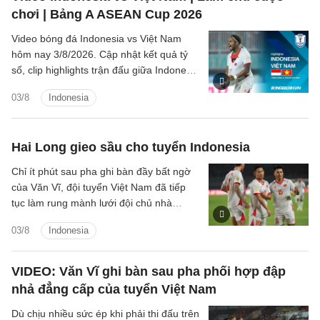
chơi | Bảng A ASEAN Cup 2026
Video bóng đá Indonesia vs Việt Nam
hôm nay 3/8/2026. Cập nhật kết quả tỷ
số, clip highlights trận đấu giữa Indonesia
vs Việt Nam (Bảng A ASEAN Cup 2026).
03/8
Indonesia
Hai Long gieo sầu cho tuyển Indonesia
Chỉ ít phút sau pha ghi bàn đầy bất ngờ
của Văn Vĩ, đội tuyển Việt Nam đã tiếp
tục làm rung mành lưới đội chủ nhà
Indonesia, với người ghi bàn là tiền vệ
03/8
Indonesia
Nguyễn Hai Long.
VIDEO: Văn Vĩ ghi bàn sau pha phối hợp đập
nhả đẳng cấp của tuyển Việt Nam
Dù chịu nhiều sức ép khi phải thi đấu trên