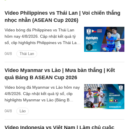
Video Philippines vs Thái Lan | Voi chiến thắng
nhọc nhằn (ASEAN Cup 2026)
Video bóng đá Philippines vs Thái Lan
hôm nay 4/8/2026. Cập nhật kết quả tỷ
số, clip highlights Philippines vs Thái Lan
(Bảng B ASEAN Cup 2026) các tình
04/8
Thái Lan
huống trên sân.
Video Myanmar vs Lào | Mưa bàn thắng | Kết
quả Bảng B ASEAN Cup 2026
Video bóng đá Myanmar vs Lào hôm nay
4/8/2026. Cập nhật kết quả tỷ số, clip
highlights Myanmar vs Lào (Bảng B
ASEAN Cup 2026) các tình huống trên
04/8
Lào
sân.
Video Indonesia vs Việt Nam | Làm chủ cuộc