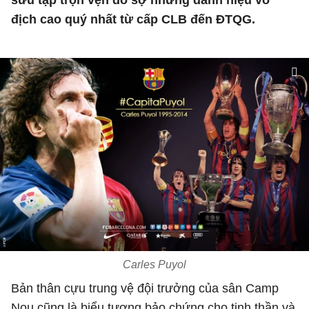
sưu tập trọn vẹn đồ sợ những danh hiệu vô
địch cao quý nhất từ cấp CLB đến ĐTQG.
Carles Puyol
Bản thân cựu trung vệ đội trưởng của sân Camp
Nou cũng là biểu tượng bảo chứng cho tinh thần và