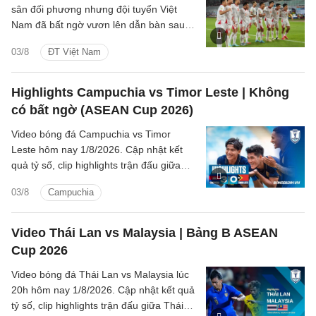
sân đối phương nhưng đội tuyển Việt
Nam đã bất ngờ vươn lên dẫn bàn sau
pha dứt điểm đẳng cấp của hậu vệ Văn
03/8
ĐT Việt Nam
Vĩ.
Highlights Campuchia vs Timor Leste | Không
có bất ngờ (ASEAN Cup 2026)
Video bóng đá Campuchia vs Timor
Leste hôm nay 1/8/2026. Cập nhật kết
quả tỷ số, clip highlights trận đấu giữa
Campuchia vs Timor Leste (Bảng A
03/8
Campuchia
ASEAN Cup 2026).
Video Thái Lan vs Malaysia | Bảng B ASEAN
Cup 2026
Video bóng đá Thái Lan vs Malaysia lúc
20h hôm nay 1/8/2026. Cập nhật kết quả
tỷ số, clip highlights trận đấu giữa Thái