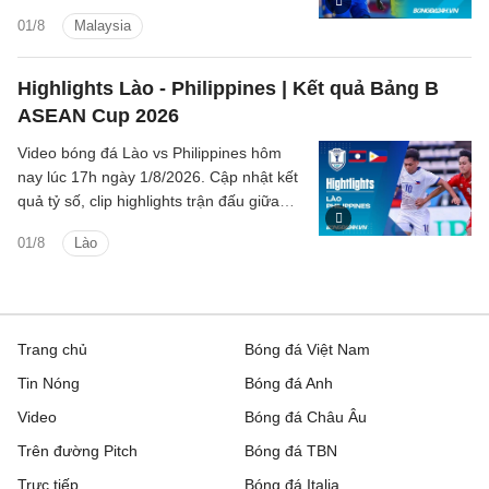
Lan vs Malaysia (Bảng B ASEAN Cup
01/8
Malaysia
2026).
Highlights Lào - Philippines | Kết quả Bảng B
ASEAN Cup 2026
Video bóng đá Lào vs Philippines hôm
nay lúc 17h ngày 1/8/2026. Cập nhật kết
quả tỷ số, clip highlights trận đấu giữa
Lào vs Philippines (Bảng B ASEAN Cup
01/8
Lào
2026).
Trang chủ
Bóng đá Việt Nam
Tin Nóng
Bóng đá Anh
Video
Bóng đá Châu Âu
Trên đường Pitch
Bóng đá TBN
Trực tiếp
Bóng đá Italia