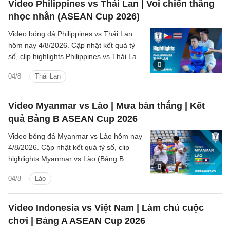
Video Philippines vs Thái Lan | Voi chiến thắng
nhọc nhằn (ASEAN Cup 2026)
Video bóng đá Philippines vs Thái Lan
hôm nay 4/8/2026. Cập nhật kết quả tỷ
số, clip highlights Philippines vs Thái Lan
(Bảng B ASEAN Cup 2026) các tình
04/8
Thái Lan
huống trên sân.
Video Myanmar vs Lào | Mưa bàn thắng | Kết
quả Bảng B ASEAN Cup 2026
Video bóng đá Myanmar vs Lào hôm nay
4/8/2026. Cập nhật kết quả tỷ số, clip
highlights Myanmar vs Lào (Bảng B
ASEAN Cup 2026) các tình huống trên
04/8
Lào
sân.
Video Indonesia vs Việt Nam | Làm chủ cuộc
chơi | Bảng A ASEAN Cup 2026