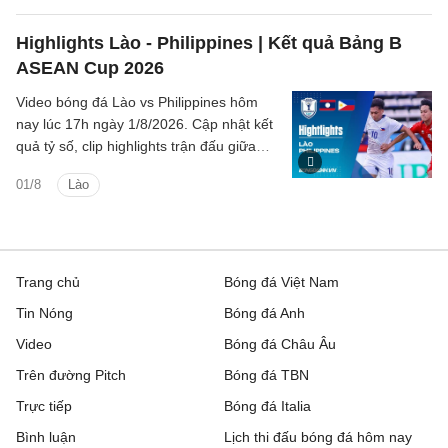
Highlights Lào - Philippines | Kết quả Bảng B
ASEAN Cup 2026
Video bóng đá Lào vs Philippines hôm
nay lúc 17h ngày 1/8/2026. Cập nhật kết
quả tỷ số, clip highlights trận đấu giữa
Lào vs Philippines (Bảng B ASEAN Cup
01/8
Lào
2026).
Trang chủ
Bóng đá Việt Nam
Tin Nóng
Bóng đá Anh
Video
Bóng đá Châu Âu
Trên đường Pitch
Bóng đá TBN
Trực tiếp
Bóng đá Italia
Bình luận
Lịch thi đấu bóng đá hôm nay