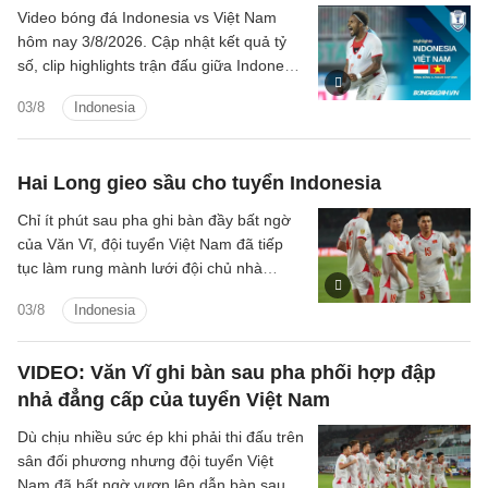
Video bóng đá Indonesia vs Việt Nam
hôm nay 3/8/2026. Cập nhật kết quả tỷ
số, clip highlights trận đấu giữa Indonesia
vs Việt Nam (Bảng A ASEAN Cup 2026).
03/8
Indonesia
Hai Long gieo sầu cho tuyển Indonesia
Chỉ ít phút sau pha ghi bàn đầy bất ngờ
của Văn Vĩ, đội tuyển Việt Nam đã tiếp
tục làm rung mành lưới đội chủ nhà
Indonesia, với người ghi bàn là tiền vệ
03/8
Indonesia
Nguyễn Hai Long.
VIDEO: Văn Vĩ ghi bàn sau pha phối hợp đập
nhả đẳng cấp của tuyển Việt Nam
Dù chịu nhiều sức ép khi phải thi đấu trên
sân đối phương nhưng đội tuyển Việt
Nam đã bất ngờ vươn lên dẫn bàn sau