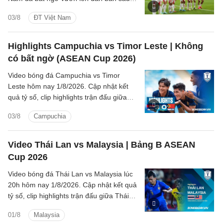
pha dứt điểm đẳng cấp của hậu vệ Văn
03/8
ĐT Việt Nam
Vĩ.
Highlights Campuchia vs Timor Leste | Không
có bất ngờ (ASEAN Cup 2026)
Video bóng đá Campuchia vs Timor
Leste hôm nay 1/8/2026. Cập nhật kết
quả tỷ số, clip highlights trận đấu giữa
Campuchia vs Timor Leste (Bảng A
03/8
Campuchia
ASEAN Cup 2026).
Video Thái Lan vs Malaysia | Bảng B ASEAN
Cup 2026
Video bóng đá Thái Lan vs Malaysia lúc
20h hôm nay 1/8/2026. Cập nhật kết quả
tỷ số, clip highlights trận đấu giữa Thái
Lan vs Malaysia (Bảng B ASEAN Cup
01/8
Malaysia
2026).