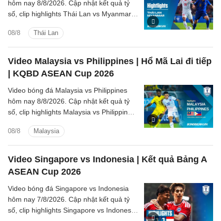
hôm nay 8/8/2026. Cập nhật kết quả tỷ
số, clip highlights Thái Lan vs Myanmar
(Bảng B ASEAN Cup 2026) các tình
08/8
Thái Lan
huống trên sân.
Video Malaysia vs Philippines | Hổ Mã Lai đi tiếp
| KQBD ASEAN Cup 2026
Video bóng đá Malaysia vs Philippines
hôm nay 8/8/2026. Cập nhật kết quả tỷ
số, clip highlights Malaysia vs Philippines
(Bảng B ASEAN Cup 2026) các tình
08/8
Malaysia
huống trên sân.
Video Singapore vs Indonesia | Kết quả Bảng A
ASEAN Cup 2026
Video bóng đá Singapore vs Indonesia
hôm nay 7/8/2026. Cập nhật kết quả tỷ
số, clip highlights Singapore vs Indonesia