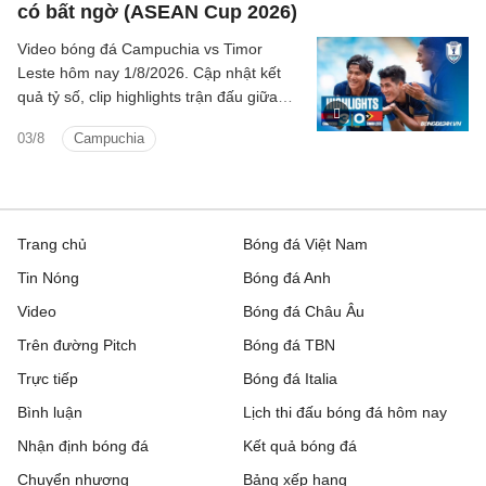
có bất ngờ (ASEAN Cup 2026)
Video bóng đá Campuchia vs Timor
Leste hôm nay 1/8/2026. Cập nhật kết
quả tỷ số, clip highlights trận đấu giữa
Campuchia vs Timor Leste (Bảng A
03/8
Campuchia
ASEAN Cup 2026).
Trang chủ
Bóng đá Việt Nam
Tin Nóng
Bóng đá Anh
Video
Bóng đá Châu Âu
Trên đường Pitch
Bóng đá TBN
Trực tiếp
Bóng đá Italia
Bình luận
Lịch thi đấu bóng đá hôm nay
Nhận định bóng đá
Kết quả bóng đá
Chuyển nhượng
Bảng xếp hạng