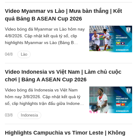
Video Myanmar vs Lào | Mưa bàn thắng | Kết
quả Bảng B ASEAN Cup 2026
Video bóng đá Myanmar vs Lào hôm nay
4/8/2026. Cập nhật kết quả tỷ số, clip
highlights Myanmar vs Lào (Bảng B
ASEAN Cup 2026) các tình huống trên
04/8
Lào
sân.
Video Indonesia vs Việt Nam | Làm chủ cuộc
chơi | Bảng A ASEAN Cup 2026
Video bóng đá Indonesia vs Việt Nam
hôm nay 3/8/2026. Cập nhật kết quả tỷ
số, clip highlights trận đấu giữa Indonesia
vs Việt Nam (Bảng A ASEAN Cup 2026).
03/8
Indonesia
Highlights Campuchia vs Timor Leste | Không