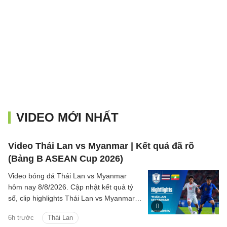
VIDEO MỚI NHẤT
Video Thái Lan vs Myanmar | Kết quả đã rõ
(Bảng B ASEAN Cup 2026)
Video bóng đá Thái Lan vs Myanmar
hôm nay 8/8/2026. Cập nhật kết quả tỷ
số, clip highlights Thái Lan vs Myanmar
(Bảng B ASEAN Cup 2026) các tình
6h trước
Thái Lan
huống trên sân.