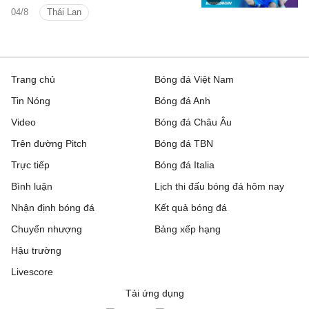
(Bảng B ASEAN Cup 2026) các tình
04/8
Thái Lan
huống trên sân.
Trang chủ
Bóng đá Việt Nam
Tin Nóng
Bóng đá Anh
Video
Bóng đá Châu Âu
Trên đường Pitch
Bóng đá TBN
Trực tiếp
Bóng đá Italia
Bình luận
Lịch thi đấu bóng đá hôm nay
Nhận định bóng đá
Kết quả bóng đá
Chuyển nhượng
Bảng xếp hạng
Hậu trường
Livescore
Tải ứng dụng