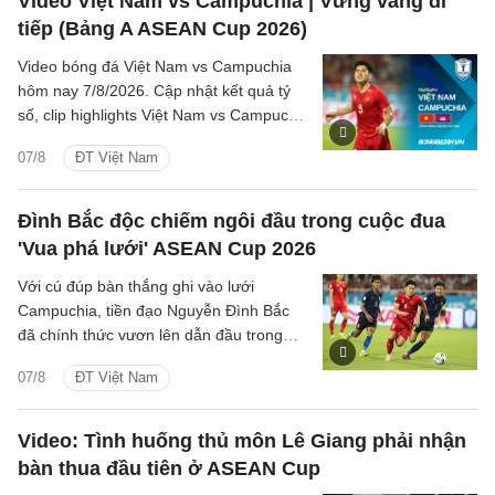
Video Việt Nam vs Campuchia | Vững vàng đi
tiếp (Bảng A ASEAN Cup 2026)
Video bóng đá Việt Nam vs Campuchia
hôm nay 7/8/2026. Cập nhật kết quả tỷ
số, clip highlights Việt Nam vs Campuchia
(Bảng A ASEAN Cup 2026) các tình
07/8
ĐT Việt Nam
huống trên sân.
Đình Bắc độc chiếm ngôi đầu trong cuộc đua
'Vua phá lưới' ASEAN Cup 2026
Với cú đúp bàn thắng ghi vào lưới
Campuchia, tiền đạo Nguyễn Đình Bắc
đã chính thức vươn lên dẫn đầu trong
cuộc đua 'Vua phá lưới' với 5 bàn thắng.
07/8
ĐT Việt Nam
Video: Tình huống thủ môn Lê Giang phải nhận
bàn thua đầu tiên ở ASEAN Cup