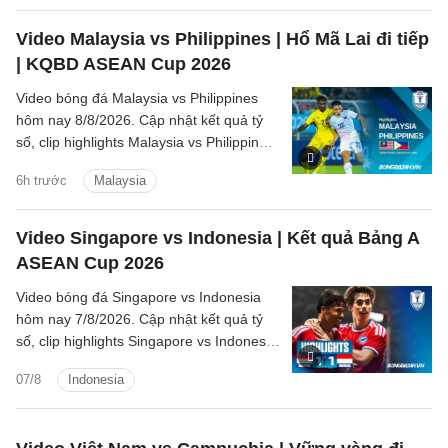
Video Malaysia vs Philippines | Hổ Mã Lai đi tiếp
| KQBD ASEAN Cup 2026
Video bóng đá Malaysia vs Philippines
hôm nay 8/8/2026. Cập nhật kết quả tỷ
số, clip highlights Malaysia vs Philippines
(Bảng B ASEAN Cup 2026) các tình
6h trước
Malaysia
huống trên sân.
Video Singapore vs Indonesia | Kết quả Bảng A
ASEAN Cup 2026
Video bóng đá Singapore vs Indonesia
hôm nay 7/8/2026. Cập nhật kết quả tỷ
số, clip highlights Singapore vs Indonesia
(Bảng A ASEAN Cup 2026) các tình
07/8
Indonesia
huống trên sân.