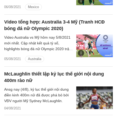
trận tranh HCĐ U23 Mexico vs U23 Nhật
06/08/2021
Mexico
Bản.
Video tổng hợp: Australia 3-4 Mỹ (Tranh HCĐ
bóng đá nữ Olympic 2020)
Video Australia vs Mỹ hôm nay 5/8/2021
mới nhất. Cập nhật kết quả tỷ số,
highlights bóng đá nữ Olympic 2020 trận
tranh HCĐ nữ Australia vs nữ Mỹ.
05/08/2021
Australia
McLaughlin thiết lập kỷ lục thế giới nội dung
400m rào nữ
Ansg nay (4/8), kỷ lục thế giới nội dung
điền kinh 400m nữ đã được phá bỏ bởi
VĐV người Mỹ Sydney McLaughlin.
04/08/2021