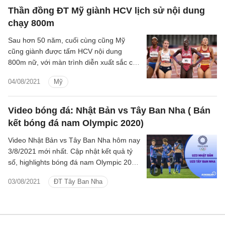
Thần đồng ĐT Mỹ giành HCV lịch sử nội dung
chạy 800m
Sau hơn 50 năm, cuối cùng cũng Mỹ
cũng giành được tấm HCV nội dung
800m nữ, với màn trình diễn xuất sắc của
VĐV Phenom Athing Mu.
04/08/2021
Mỹ
Video bóng đá: Nhật Bản vs Tây Ban Nha ( Bán
kết bóng đá nam Olympic 2020)
Video Nhật Bản vs Tây Ban Nha hôm nay
3/8/2021 mới nhất. Cập nhật kết quả tỷ
số, highlights bóng đá nam Olympic 2020
trận bán kết U23 Nhật Bản vs U23 Tây
03/08/2021
ĐT Tây Ban Nha
Ban Nha.