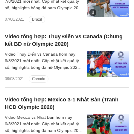
7/8/2021 mới nhất. Cập nhật kết quả tỷ
số, highlights bóng đá nam Olympic 2020
trận chung kết U23 Brazil vs U23 Tây
07/08/2021
Brazil
Ban Nha.
Video tổng hợp: Thụy Điển vs Canada (Chung
kết BĐ nữ Olympic 2020)
Video Thụy Điển vs Canada hôm nay
6/8/2021 mới nhất. Cập nhật kết quả tỷ
số, highlights bóng đá nữ Olympic 2020
trận chung kết nữ Thụy Điển vs nữ
06/08/2021
Canada
Canada.
Video tổng hợp: Mexico 3-1 Nhật Bản (Tranh
HCĐ Olympic 2020)
Video Mexico vs Nhật Bản hôm nay
6/8/2021 mới nhất. Cập nhật kết quả tỷ
số, highlights bóng đá nam Olympic 2020