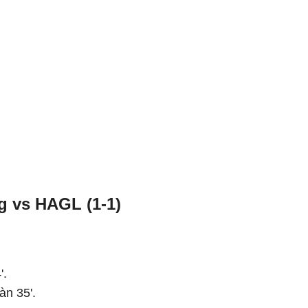
g vs HAGL (1-1)
'.
n 35'.