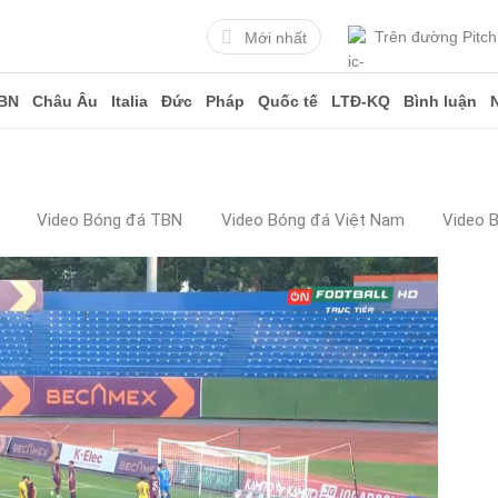
Trên đường Pitch
Mới nhất
BN
Châu Âu
Italia
Đức
Pháp
Quốc tế
LTĐ-KQ
Bình luận
Video Bóng đá TBN
Video Bóng đá Việt Nam
Video 