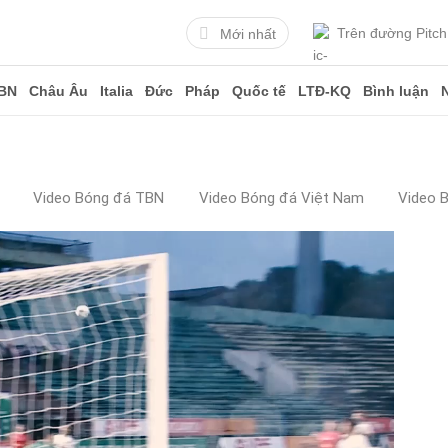
Trên đường Pitch
Mới nhất
BN
Châu Âu
Italia
Đức
Pháp
Quốc tế
LTĐ-KQ
Bình luận
Video Bóng đá TBN
Video Bóng đá Việt Nam
Video 