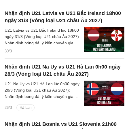
Nhận định U21 Latvia vs U21 Bắc Ireland 18h00
ngày 31/3 (Vòng loại U21 châu Âu 2027)
U21 Latvia vs U21 Bắc Ireland lúc 18h00
ngày 31/3 (Vòng loại U21 châu Âu 2027):
Nhận định bóng đá, ý kiến chuyên gia, dự
đoán kết quả, phân tích - thống kê chi tiết
30/3
về trận đấu.
Nhận định U21 Na Uy vs U21 Hà Lan 0h00 ngày
28/3 (Vòng loại U21 châu Âu 2027)
U21 Na Uy vs U21 Hà Lan lúc 0h00 ngày
28/3 (Vòng loại U21 châu Âu 2027):
Nhận định bóng đá, ý kiến chuyên gia, dự
đoán kết quả, phân tích - thống kê chi tiết
26/3
Hà Lan
về trận đấu.
Nhận định U21 Bosnia vs U21 Slovenia 21h00