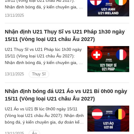
15/11 (Vòng loại U21 châu Âu 2027):
Nhận định bóng đá, ý kiến chuyên gia, dự
đoán kết quả, phân tích - thống kê chi tiết
13/11/2025
về trận đấu.
Nhận định U21 Thụy Sĩ vs U21 Pháp 1h30 ngày
15/11 (Vòng loại U21 châu Âu 2027)
U21 Thụy Sĩ vs U21 Pháp lúc 1h30 ngày
15/11 (Vòng loại U21 châu Âu 2027):
Nhận định bóng đá, ý kiến chuyên gia, dự
đoán kết quả, phân tích - thống kê chi tiết
13/11/2025
Thụy Sĩ
về trận đấu.
Nhận định bóng đá U21 Áo vs U21 Bỉ 0h00 ngày
15/11 (Vòng loại U21 châu Âu 2027)
U21 Áo vs U21 Bỉ lúc 0h00 ngày 15/11
(Vòng loại U21 châu Âu 2027): Nhận định
bóng đá, ý kiến chuyên gia, dự đoán kết
quả, phân tích - thống kê chi tiết về trận
13/11/2025
Áo