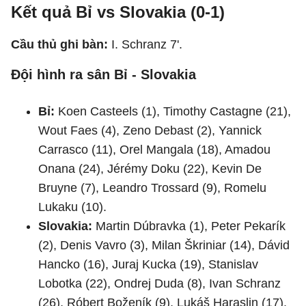
Kết quả Bỉ vs Slovakia (0-1)
Cầu thủ ghi bàn:
I. Schranz 7'.
Đội hình ra sân Bỉ - Slovakia
Bỉ:
Koen Casteels (1), Timothy Castagne (21),
Wout Faes (4), Zeno Debast (2), Yannick
Carrasco (11), Orel Mangala (18), Amadou
Onana (24), Jérémy Doku (22), Kevin De
Bruyne (7), Leandro Trossard (9), Romelu
Lukaku (10).
Slovakia:
Martin Dúbravka (1), Peter Pekarík
(2), Denis Vavro (3), Milan Škriniar (14), Dávid
Hancko (16), Juraj Kucka (19), Stanislav
Lobotka (22), Ondrej Duda (8), Ivan Schranz
(26), Róbert Boženík (9), Lukáš Haraslin (17).