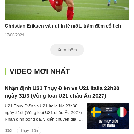
Christian Eriksen và nghìn lẻ một...trăm đêm cổ tích
17/06/2024
Xem thêm
VIDEO MỚI NHẤT
Nhận định U21 Thụy Điển vs U21 Italia 23h30
ngày 31/3 (Vòng loại U21 châu Âu 2027)
U21 Thụy Điển vs U21 Italia lúc 23h30
ngày 31/3 (Vòng loại U21 châu Âu 2027):
Nhận định bóng đá, ý kiến chuyên gia, dự
đoán kết quả, phân tích - thống kê chi tiết
30/3
Thụy Điển
về trận đấu.