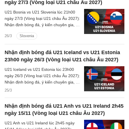
ngày 27/3 (Vòng loại U21 châu Âu 2027)
U21 Bosnia vs U21 Slovenia lúc 21h00
ngày 27/3 (Vòng loại U21 châu Âu 2027):
Nhận định bóng đá, ý kiến chuyên gia, dự
đoán kết quả, phân tích - thống kê chi tiết
26/3
Slovenia
về trận đấu.
Nhận định bóng đá U21 Iceland vs U21 Estonia
23h00 ngày 26/3 (Vòng loại U21 châu Âu 2027)
U21 Iceland vs U21 Estonia lúc 23h00
ngày 26/3 (Vòng loại U21 châu Âu 2027):
Nhận định bóng đá, ý kiến chuyên gia, dự
đoán kết quả, phân tích - thống kê chi tiết
25/3
về trận đấu.
Nhận định bóng đá U21 Anh vs U21 Ireland 2h45
ngày 15/11 (Vòng loại U21 châu Âu 2027)
U21 Anh vs U21 Ireland lúc 2h45 ngày