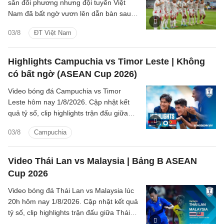
sân đối phương nhưng đội tuyển Việt
Nam đã bất ngờ vươn lên dẫn bàn sau
pha dứt điểm đẳng cấp của hậu vệ Văn
03/8
ĐT Việt Nam
Vĩ.
Highlights Campuchia vs Timor Leste | Không
có bất ngờ (ASEAN Cup 2026)
Video bóng đá Campuchia vs Timor
Leste hôm nay 1/8/2026. Cập nhật kết
quả tỷ số, clip highlights trận đấu giữa
Campuchia vs Timor Leste (Bảng A
03/8
Campuchia
ASEAN Cup 2026).
Video Thái Lan vs Malaysia | Bảng B ASEAN
Cup 2026
Video bóng đá Thái Lan vs Malaysia lúc
20h hôm nay 1/8/2026. Cập nhật kết quả
tỷ số, clip highlights trận đấu giữa Thái
Lan vs Malaysia (Bảng B ASEAN Cup