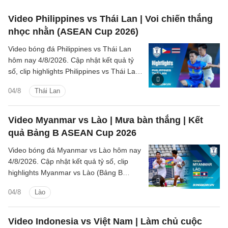
Video Philippines vs Thái Lan | Voi chiến thắng
nhọc nhằn (ASEAN Cup 2026)
Video bóng đá Philippines vs Thái Lan
hôm nay 4/8/2026. Cập nhật kết quả tỷ
số, clip highlights Philippines vs Thái Lan
(Bảng B ASEAN Cup 2026) các tình
04/8
Thái Lan
huống trên sân.
Video Myanmar vs Lào | Mưa bàn thắng | Kết
quả Bảng B ASEAN Cup 2026
Video bóng đá Myanmar vs Lào hôm nay
4/8/2026. Cập nhật kết quả tỷ số, clip
highlights Myanmar vs Lào (Bảng B
ASEAN Cup 2026) các tình huống trên
04/8
Lào
sân.
Video Indonesia vs Việt Nam | Làm chủ cuộc