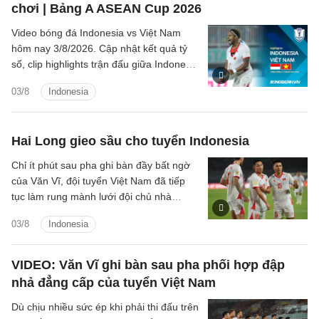
chơi | Bảng A ASEAN Cup 2026
Video bóng đá Indonesia vs Việt Nam
hôm nay 3/8/2026. Cập nhật kết quả tỷ
số, clip highlights trận đấu giữa Indonesia
vs Việt Nam (Bảng A ASEAN Cup 2026).
03/8
Indonesia
Hai Long gieo sầu cho tuyển Indonesia
Chỉ ít phút sau pha ghi bàn đầy bất ngờ
của Văn Vĩ, đội tuyển Việt Nam đã tiếp
tục làm rung mành lưới đội chủ nhà
Indonesia, với người ghi bàn là tiền vệ
03/8
Indonesia
Nguyễn Hai Long.
VIDEO: Văn Vĩ ghi bàn sau pha phối hợp đập
nhả đẳng cấp của tuyển Việt Nam
Dù chịu nhiều sức ép khi phải thi đấu trên