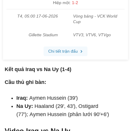
Kết quả Iraq vs Na Uy (1-4)
Cầu thủ ghi bàn:
Iraq:
Aymen Hussein (39')
Na Uy:
Haaland (29', 43'), Ostigard
(77'); Aymen Hussein (phản lưới 90'+6')
Video Iraq vs Na Uy