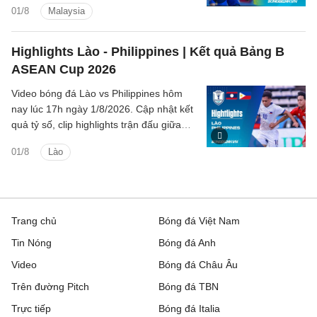
01/8
Malaysia
2026).
Highlights Lào - Philippines | Kết quả Bảng B
ASEAN Cup 2026
Video bóng đá Lào vs Philippines hôm
nay lúc 17h ngày 1/8/2026. Cập nhật kết
quả tỷ số, clip highlights trận đấu giữa
Lào vs Philippines (Bảng B ASEAN Cup
01/8
Lào
2026).
Trang chủ
Bóng đá Việt Nam
Tin Nóng
Bóng đá Anh
Video
Bóng đá Châu Âu
Trên đường Pitch
Bóng đá TBN
Trực tiếp
Bóng đá Italia