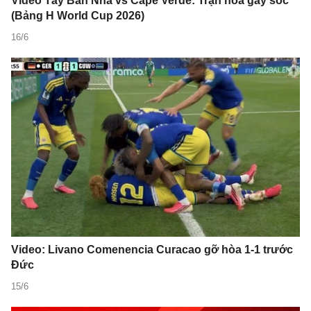
Video Tây Ban Nha vs Cape Verde: Trận hòa gây sốc
(Bảng H World Cup 2026)
16/6
Video: Livano Comenencia Curacao gỡ hòa 1-1 trước
Đức
15/6