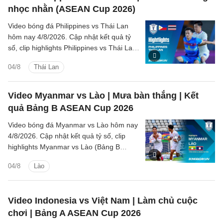
nhọc nhằn (ASEAN Cup 2026)
Video bóng đá Philippines vs Thái Lan
hôm nay 4/8/2026. Cập nhật kết quả tỷ
số, clip highlights Philippines vs Thái Lan
(Bảng B ASEAN Cup 2026) các tình
04/8
Thái Lan
huống trên sân.
Video Myanmar vs Lào | Mưa bàn thắng | Kết
quả Bảng B ASEAN Cup 2026
Video bóng đá Myanmar vs Lào hôm nay
4/8/2026. Cập nhật kết quả tỷ số, clip
highlights Myanmar vs Lào (Bảng B
ASEAN Cup 2026) các tình huống trên
04/8
Lào
sân.
Video Indonesia vs Việt Nam | Làm chủ cuộc
chơi | Bảng A ASEAN Cup 2026