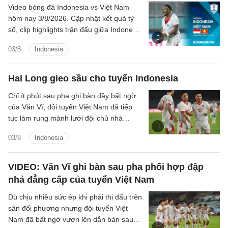
Video bóng đá Indonesia vs Việt Nam
hôm nay 3/8/2026. Cập nhật kết quả tỷ
số, clip highlights trận đấu giữa Indonesia
vs Việt Nam (Bảng A ASEAN Cup 2026).
03/8
Indonesia
Hai Long gieo sầu cho tuyển Indonesia
Chỉ ít phút sau pha ghi bàn đầy bất ngờ
của Văn Vĩ, đội tuyển Việt Nam đã tiếp
tục làm rung mành lưới đội chủ nhà
Indonesia, với người ghi bàn là tiền vệ
03/8
Indonesia
Nguyễn Hai Long.
VIDEO: Văn Vĩ ghi bàn sau pha phối hợp đập
nhả đẳng cấp của tuyển Việt Nam
Dù chịu nhiều sức ép khi phải thi đấu trên
sân đối phương nhưng đội tuyển Việt
Nam đã bất ngờ vươn lên dẫn bàn sau