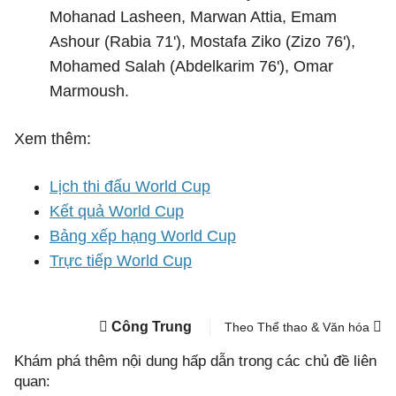
Mohanad Lasheen, Marwan Attia, Emam
Ashour (Rabia 71'), Mostafa Ziko (Zizo 76'),
Mohamed Salah (Abdelkarim 76'), Omar
Marmoush.
Xem thêm:
Lịch thi đấu World Cup
Kết quả World Cup
Bảng xếp hạng World Cup
Trực tiếp World Cup
Công Trung
Theo Thể thao & Văn hóa
Khám phá thêm nội dung hấp dẫn trong các chủ đề liên
quan: