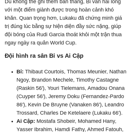
Dù không thể ghi thêm bàn thắng, Bỉ vẫn hài lòng
với một điểm giành được trong hoàn cảnh khó
khăn. Quan trọng hơn, Lukaku đã chứng minh giá
trị đúng lúc bằng sự hiện diện đầy sức nặng, giúp
đội bóng của Rudi Garcia thoát khỏi một trận thua
ngay ngày ra quân World Cup.
Đội hình ra sân Bỉ vs Ai Cập
Bỉ:
Thibaut Courtois, Thomas Meunier, Nathan
Ngoy, Brandon Mechele, Timothy Castagne
(Raskin 56'), Youri Tielemans, Amadou Onana
(Cuyper 56'), Jeremy Doku (Fernandez-Pardo
86'), Kevin De Bruyne (Vanaken 86'), Leandro
Trossard, Charles De Ketelaere (Lukaku 66').
Ai Cập:
Mostafa Shobeir, Mohamed Hany,
Yasser Ibrahim, Hamdi Fathy, Ahmed Fatouh,