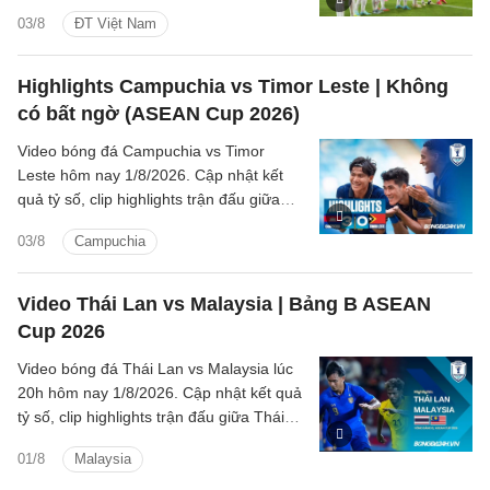
pha dứt điểm đẳng cấp của hậu vệ Văn
03/8
ĐT Việt Nam
Vĩ.
Highlights Campuchia vs Timor Leste | Không
có bất ngờ (ASEAN Cup 2026)
Video bóng đá Campuchia vs Timor
Leste hôm nay 1/8/2026. Cập nhật kết
quả tỷ số, clip highlights trận đấu giữa
Campuchia vs Timor Leste (Bảng A
03/8
Campuchia
ASEAN Cup 2026).
Video Thái Lan vs Malaysia | Bảng B ASEAN
Cup 2026
Video bóng đá Thái Lan vs Malaysia lúc
20h hôm nay 1/8/2026. Cập nhật kết quả
tỷ số, clip highlights trận đấu giữa Thái
Lan vs Malaysia (Bảng B ASEAN Cup
01/8
Malaysia
2026).