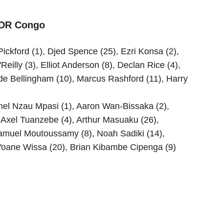
 DR Congo
ickford (1), Djed Spence (25), Ezri Konsa (2),
eilly (3), Elliot Anderson (8), Declan Rice (4),
e Bellingham (10), Marcus Rashford (11), Harry
nel Nzau Mpasi (1), Aaron Wan-Bissaka (2),
Axel Tuanzebe (4), Arthur Masuaku (26),
amuel Moutoussamy (8), Noah Sadiki (14),
Yoane Wissa (20), Brian Kibambe Cipenga (9)