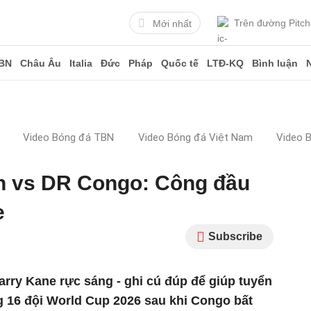
Trên đường Pitch
Mới nhất
BN
Châu Âu
Italia
Đức
Pháp
Quốc tế
LTĐ-KQ
Bình luận
Video Bóng đá TBN
Video Bóng đá Việt Nam
Video 
h vs DR Congo: Công đầu
e
Subscribe
arry Kane rực sáng - ghi cú đúp để giúp tuyển
16 đội World Cup 2026 sau khi Congo bất