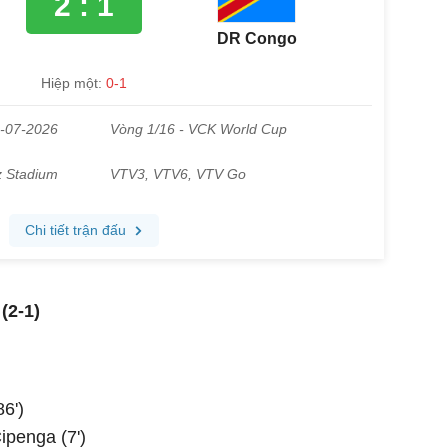
(2-1)
6')
penga (7')