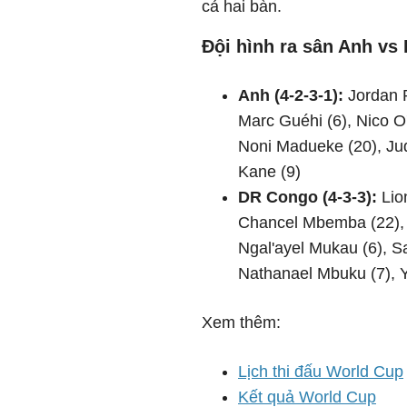
cả hai bàn.
Đội hình ra sân Anh vs
Anh (4-2-3-1):
Jordan P
Marc Guéhi (6), Nico O'R
Noni Madueke (20), Jud
Kane (9)
DR Congo (4-3-3):
Lio
Chancel Mbemba (22), 
Ngal'ayel Mukau (6), S
Nathanael Mbuku (7), 
Xem thêm:
Lịch thi đấu World Cup
Kết quả World Cup