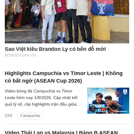
Highlights Campuchia vs Timor Leste | Không
có bất ngờ (ASEAN Cup 2026)
Video bóng đá Campuchia vs Timor
Leste hôm nay 1/8/2026. Cập nhật kết
quả tỷ số, clip highlights trận đấu giữa
Campuchia vs Timor Leste (Bảng A
03/8
Campuchia
ASEAN Cup 2026).
Video Thái Lan vs Malaysia | Bảng B ASEAN