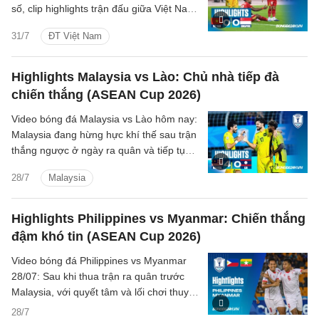
số, clip highlights trận đấu giữa Việt Nam
vs Singapore (Bảng A ASEAN Cup 2026).
31/7
ĐT Việt Nam
Highlights Malaysia vs Lào: Chủ nhà tiếp đà
chiến thắng (ASEAN Cup 2026)
Video bóng đá Malaysia vs Lào hôm nay:
Malaysia đang hừng hực khí thế sau trận
thắng ngược ở ngày ra quân và tiếp tục
là một trận thắng đậm trước tuyển Lào.
28/7
Malaysia
Highlights Philippines vs Myanmar: Chiến thắng
đậm khó tin (ASEAN Cup 2026)
Video bóng đá Philippines vs Myanmar
28/07: Sau khi thua trận ra quân trước
Malaysia, với quyết tâm và lối chơi thuyết
phục, Myanmar xuất sắc thắng đậm chủ
28/7