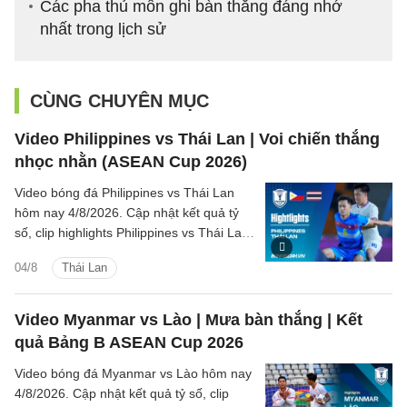
Các pha thủ môn ghi bàn thắng đáng nhớ
nhất trong lịch sử
CÙNG CHUYÊN MỤC
Video Philippines vs Thái Lan | Voi chiến thắng
nhọc nhằn (ASEAN Cup 2026)
Video bóng đá Philippines vs Thái Lan
hôm nay 4/8/2026. Cập nhật kết quả tỷ
số, clip highlights Philippines vs Thái Lan
(Bảng B ASEAN Cup 2026) các tình
04/8
Thái Lan
huống trên sân.
Video Myanmar vs Lào | Mưa bàn thắng | Kết
quả Bảng B ASEAN Cup 2026
Video bóng đá Myanmar vs Lào hôm nay
4/8/2026. Cập nhật kết quả tỷ số, clip