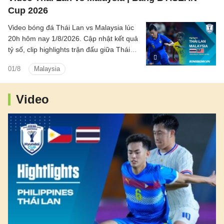
Cup 2026
Video bóng đá Thái Lan vs Malaysia lúc
20h hôm nay 1/8/2026. Cập nhật kết quả
tỷ số, clip highlights trận đấu giữa Thái
Lan vs Malaysia (Bảng B ASEAN Cup
01/8
Malaysia
2026).
Video