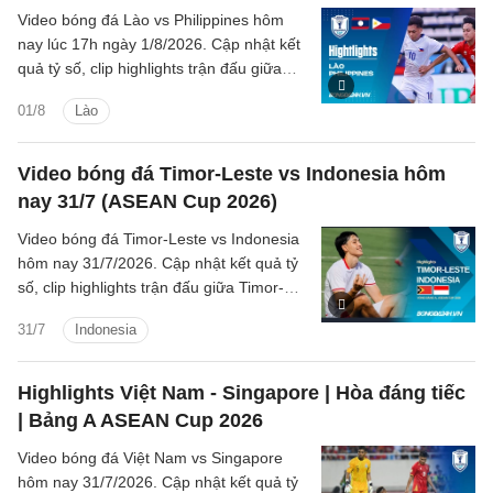
Video bóng đá Lào vs Philippines hôm
nay lúc 17h ngày 1/8/2026. Cập nhật kết
quả tỷ số, clip highlights trận đấu giữa
Lào vs Philippines (Bảng B ASEAN Cup
01/8
Lào
2026).
Video bóng đá Timor-Leste vs Indonesia hôm
nay 31/7 (ASEAN Cup 2026)
Video bóng đá Timor-Leste vs Indonesia
hôm nay 31/7/2026. Cập nhật kết quả tỷ
số, clip highlights trận đấu giữa Timor-
Leste vs Indonesia (Bảng A ASEAN Cup
31/7
Indonesia
2026).
Highlights Việt Nam - Singapore | Hòa đáng tiếc
| Bảng A ASEAN Cup 2026
Video bóng đá Việt Nam vs Singapore
hôm nay 31/7/2026. Cập nhật kết quả tỷ