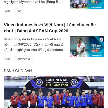
highlights Myanmar vs Lào (Bảng B
ASEAN Cup 2026) các tình huống trên
04/8
Lào
sân.
Video Indonesia vs Việt Nam | Làm chủ cuộc
chơi | Bảng A ASEAN Cup 2026
Video bóng đá Indonesia vs Việt Nam
hôm nay 3/8/2026. Cập nhật kết quả tỷ
số, clip highlights trận đấu giữa Indonesia
vs Việt Nam (Bảng A ASEAN Cup 2026).
03/8
Indonesia