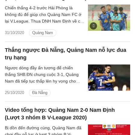
Chiến thắng 4-2 trước Hải Phòng là
không đủ để giúp cho Quảng Nam FC ở
lại V.League. Thua DNH Nam Định về chỉ
số phụ, đội bóng đất Quảng chấp nhận
31/10/2020
Quảng Nam
rời giải đấu số 1 Việt Nam.
Thắng ngược Đà Nẵng, Quảng Nam nỗ lực đua
trụ hạng
Ngược dòng đầy ấn tượng để chiến
thắng SHB.ĐN chung cuộc 3-1, Quảng
Nam đã tiếp tục thắp lên hy vọng cho
chính mình trong cuộc đua trụ hạng ở
25/10/2020
Đà Nẵng
vòng đấu cuối của mùa giải V.League.
Video tổng hợp: Quảng Nam 2-0 Nam Định
(Lượt 3 nhóm B V-League 2020)
Bị dồn đến đường cùng, Quảng Nam đã
chơi đầy nỗ lực ở lượt 3 nhóm B V-