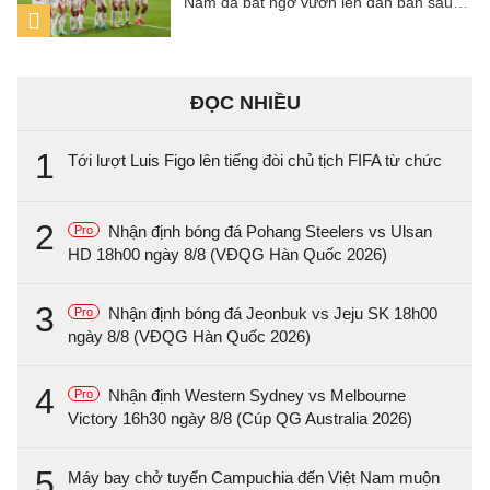
Nam đã bất ngờ vươn lên dẫn bàn sau
pha dứt điểm đẳng cấp của hậu vệ Văn
Vĩ.
ĐỌC NHIỀU
1
Tới lượt Luis Figo lên tiếng đòi chủ tịch FIFA từ chức
2
Nhận định bóng đá Pohang Steelers vs Ulsan
Pro
HD 18h00 ngày 8/8 (VĐQG Hàn Quốc 2026)
3
Nhận định bóng đá Jeonbuk vs Jeju SK 18h00
Pro
ngày 8/8 (VĐQG Hàn Quốc 2026)
4
Nhận định Western Sydney vs Melbourne
Pro
Victory 16h30 ngày 8/8 (Cúp QG Australia 2026)
5
Máy bay chở tuyển Campuchia đến Việt Nam muộn