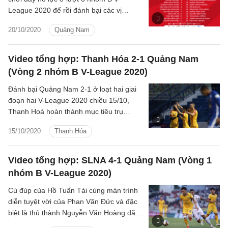
League 2020 để rồi đánh bại các vị
khách Nam Định nhờ quả 11m thành
20/10/2020
Quảng Nam
công của đội trưởng Đinh Thanh Trung
cùng bàn thắng vào phút bù giờ của Hà
Minh Tuấn.
Video tổng hợp: Thanh Hóa 2-1 Quảng Nam
(Vòng 2 nhóm B V-League 2020)
Đánh bại Quảng Nam 2-1 ở loạt hai giai
đoạn hai V-League 2020 chiều 15/10,
Thanh Hoá hoàn thành mục tiêu trụ
hạng.
15/10/2020
Thanh Hóa
Video tổng hợp: SLNA 4-1 Quảng Nam (Vòng 1
nhóm B V-League 2020)
Cú đúp của Hồ Tuấn Tài cùng màn trình
diễn tuyệt vời của Phan Văn Đức và đặc
biệt là thủ thành Nguyễn Văn Hoàng đã
giúp SLNA giành chiến thắng tưng từng