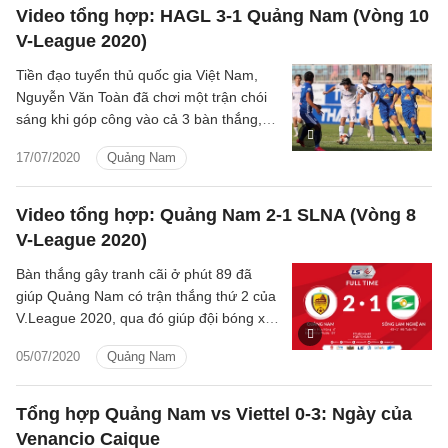
Video tổng hợp: HAGL 3-1 Quảng Nam (Vòng 10
V-League 2020)
Tiền đạo tuyển thủ quốc gia Việt Nam,
Nguyễn Văn Toàn đã chơi một trận chói
sáng khi góp công vào cả 3 bàn thắng,
giúp chủ nhà HAGL đánh bại Quảng Nam
17/07/2020
Quảng Nam
tại vòng 10 V-League 2020.
Video tổng hợp: Quảng Nam 2-1 SLNA (Vòng 8
V-League 2020)
Bàn thắng gây tranh cãi ở phút 89 đã
giúp Quảng Nam có trận thắng thứ 2 của
V.League 2020, qua đó giúp đội bóng xứ
Quảng thắp lại hy vọng ở cuộc đua trụ
05/07/2020
Quảng Nam
hạng.
Tổng hợp Quảng Nam vs Viettel 0-3: Ngày của
Venancio Caique