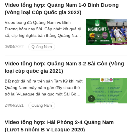
Video tổng hợp: Quảng Nam 1-0 Bình Dương
(Vòng loại Cúp Quốc gia 2022)
Video bóng đá Quảng Nam vs Bình
Dương hôm nay 5/4. Cập nhật kết quả tỷ
số, clip highlights bàn thắng Quảng Nam
vs Becamex Bình Dương vòng loại Cúp
05/04/2022
Quảng Nam
Quốc gia 2022.
Video tổng hợp: Quảng Nam 3-2 Sài Gòn (Vòng
loại cúp quốc gia 2021)
Bất ngờ đã nổ ra trên sân Tam Kỳ khi một
Quảng Nam mấy năm gần đây chưa thể
trở lại V-League đã hạ gục một Sài Gòn
đang tham dự giải VĐQG. Đáng nói hơn,
24/04/2021
Quảng Nam
đội bóng xứ Quảng chỉ còn 10 người trên
sân từ cuối hiệp 1, lại còn bị dẫn bàn
song đã thắng ngược đỉnh cao.
Video tổng hợp: Hải Phòng 2-4 Quảng Nam
(Lượt 5 nhóm B V-League 2020)