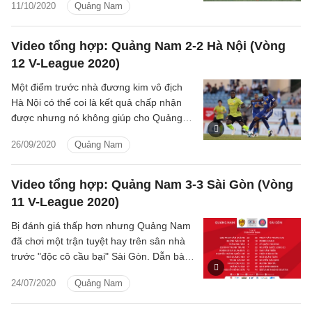
11/10/2020
Quảng Nam
4-1 trước Quảng Nam.
Video tổng hợp: Quảng Nam 2-2 Hà Nội (Vòng
12 V-League 2020)
Một điểm trước nhà đương kim vô địch
Hà Nội có thể coi là kết quả chấp nhận
được nhưng nó không giúp cho Quảng
Nam thoát khỏi vị trí cuối bảng sau 12
26/09/2020
Quảng Nam
vòng của V.League 2020.
Video tổng hợp: Quảng Nam 3-3 Sài Gòn (Vòng
11 V-League 2020)
Bị đánh giá thấp hơn nhưng Quảng Nam
đã chơi một trận tuyệt hay trên sân nhà
trước "độc cô cầu bại" Sài Gòn. Dẫn bàn
trước rồi bị đối thủ dẫn lại song Quảng
24/07/2020
Quảng Nam
Nam vẫn mang về được 1 điểm.