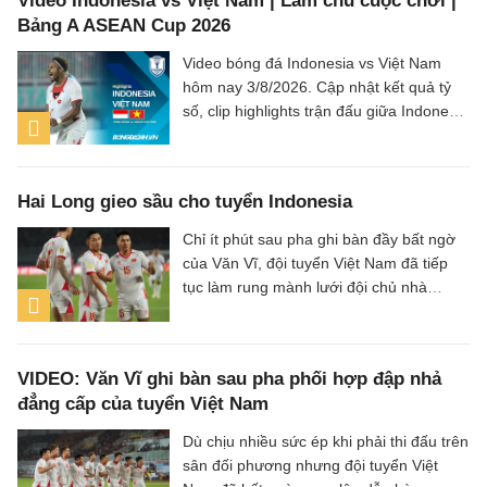
Video Indonesia vs Việt Nam | Làm chủ cuộc chơi |
Bảng A ASEAN Cup 2026
Video bóng đá Indonesia vs Việt Nam
hôm nay 3/8/2026. Cập nhật kết quả tỷ
số, clip highlights trận đấu giữa Indonesia
vs Việt Nam (Bảng A ASEAN Cup 2026).
Hai Long gieo sầu cho tuyển Indonesia
Chỉ ít phút sau pha ghi bàn đầy bất ngờ
của Văn Vĩ, đội tuyển Việt Nam đã tiếp
tục làm rung mành lưới đội chủ nhà
Indonesia, với người ghi bàn là tiền vệ
Nguyễn Hai Long.
VIDEO: Văn Vĩ ghi bàn sau pha phối hợp đập nhả
đẳng cấp của tuyển Việt Nam
Dù chịu nhiều sức ép khi phải thi đấu trên
sân đối phương nhưng đội tuyển Việt